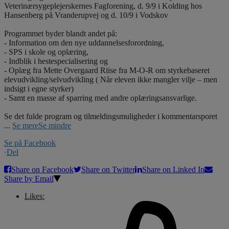
Veterinærsygeplejerskernes Fagforening, d. 9/9 i Kolding hos
Hansenberg på Vranderupvej og d. 10/9 i Vodskov
Programmet byder blandt andet på:
- Information om den nye uddannelsesforordning,
- SPS i skole og oplæring,
- Indblik i hestespecialisering og
- Oplæg fra Mette Overgaard Riise fra M-O-R om styrkebaseret
elevudvikling/selvudvikling ( Når eleven ikke mangler vilje – men
indsigt i egne styrker)
- Samt en masse af sparring med andre oplæringsansvarlige.
Se det fulde program og tilmeldingsmuligheder i kommentarsporet
...
Se mere
Se mindre
Se på Facebook
·
Del
Share on Facebook
Share on Twitter
Share on Linked In
Share by Email
Likes: