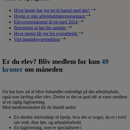
Hvor længe har jeg ret til barsel med løn?
Hvem er min arbejdsmiljørepræsentant
Elevoverenskomst til og med 2024
Beregning af løn før samtale
Hvor meget får jeg for overarbejde
Ved langtidssygemelding
Er du elev? Bliv medlem for kun
49
kroner
om måneden
Du har krav på at blive behandlet ordentligt på din arbejdsplads,
også som lærling eller elev. Derfor er det en god idé at være medlem
af en rigtig fagforening.
Med medlemsskabet får du blandt andet:
En direkte telefonlinje til hjælp, hvis der er noget, du er i tvivl
om vedr. dine løn- og arbejdsforhold.
En fagforening, som er specialiseret i