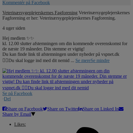
Kommentér på Facebook
Veterinærsygeplejerskernes Fagforening
Veterinærsygeplejerskernes
Fagforening er her: Veterinærsygeplejerskernes Fagforening.
4 uger siden
Hej medlem ✨✨
kl. 12.00 slutter afstemningen om din kommende overenskomst for
de næste 19 måneder. Din stemme er vigtig!
Du kan finde link til afstemningen under nyheder på vspnet.dk
☝🏼Du skal logge ind med dit nemid
...
Se mere
Se mindre
Se på Facebook
·
Del
Share on Facebook
Share on Twitter
Share on Linked In
Share by Email
Likes: