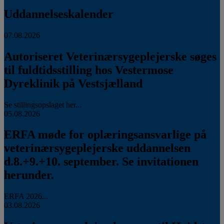
Uddannelseskalender
07.08.2026
Autoriseret Veterinærsygeplejerske søges
til fuldtidsstilling hos Vestermose
Dyreklinik på Vestsjælland
Se stillingsopslaget her...
05.08.2026
ERFA møde for oplæringsansvarlige på
veterinærsygeplejerske uddannelsen
d.8.+9.+10. september. Se invitationen
herunder.
ERFA 2026...
03.08.2026