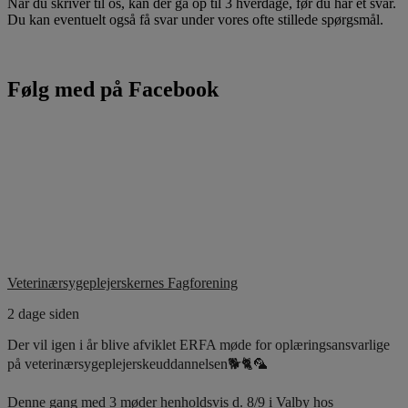
Når du skriver til os, kan der gå op til 3 hverdage, før du har et svar.
Du kan eventuelt også få svar under vores ofte stillede spørgsmål.
Følg med på Facebook
Veterinærsygeplejerskernes Fagforening
2 dage siden
Der vil igen i år blive afviklet ERFA møde for oplæringsansvarlige
på veterinærsygeplejerskeuddannelsen🐕🐈🦜
Denne gang med 3 møder henholdsvis d. 8/9 i Valby hos