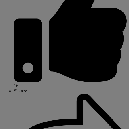
16
Shares: