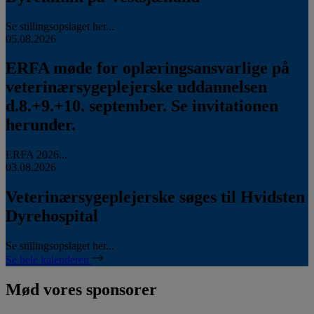
Se stillingsopslaget her...
05.08.2026
ERFA møde for oplæringsansvarlige på
veterinærsygeplejerske uddannelsen
d.8.+9.+10. september. Se invitationen
herunder.
ERFA 2026...
03.08.2026
Veterinærsygeplejerske søges til Hvidsten
Dyrehospital
Se stillingsopslaget her...
Se hele kalenderen
Mød vores sponsorer