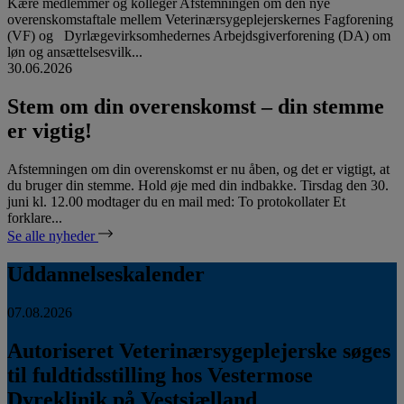
Kære medlemmer og kolleger Afstemningen om den nye
overenskomstaftale mellem Veterinærsygeplejerskernes Fagforening
(VF) og Dyrlægevirksomhedernes Arbejdsgiverforening (DA) om
løn og ansættelsesvilk...
30.06.2026
Stem om din overenskomst – din stemme
er vigtig!
Afstemningen om din overenskomst er nu åben, og det er vigtigt, at
du bruger din stemme. Hold øje med din indbakke. Tirsdag den 30.
juni kl. 12.00 modtager du en mail med: To protokollater Et
forklare...
Se alle nyheder
Uddannelseskalender
07.08.2026
Autoriseret Veterinærsygeplejerske søges
til fuldtidsstilling hos Vestermose
Dyreklinik på Vestsjælland