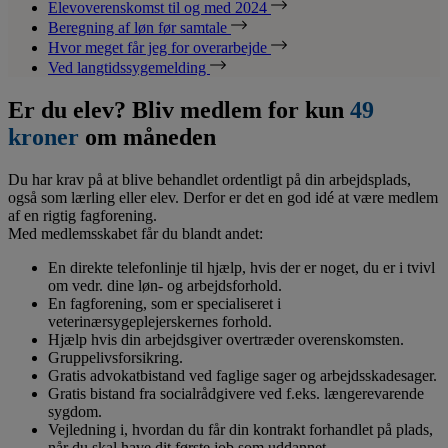
Elevoverenskomst til og med 2024
Beregning af løn før samtale
Hvor meget får jeg for overarbejde
Ved langtidssygemelding
Er du elev? Bliv medlem for kun
49
kroner
om måneden
Du har krav på at blive behandlet ordentligt på din arbejdsplads,
også som lærling eller elev. Derfor er det en god idé at være medlem
af en rigtig fagforening.
Med medlemsskabet får du blandt andet:
En direkte telefonlinje til hjælp, hvis der er noget, du er i tvivl
om vedr. dine løn- og arbejdsforhold.
En fagforening, som er specialiseret i
veterinærsygeplejerskernes forhold.
Hjælp hvis din arbejdsgiver overtræder overenskomsten.
Gruppelivsforsikring.
Gratis advokatbistand ved faglige sager og arbejdsskadesager.
Gratis bistand fra socialrådgivere ved f.eks. længerevarende
sygdom.
Vejledning i, hvordan du får din kontrakt forhandlet på plads,
når du skal have dit første job som uddannet