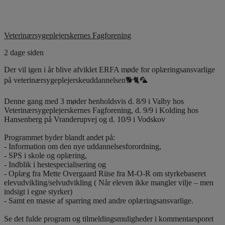
Veterinærsygeplejerskernes Fagforening
2 dage siden
Der vil igen i år blive afviklet ERFA møde for oplæringsansvarlige
på veterinærsygeplejerskeuddannelsen🐕🐈🦜
Denne gang med 3 møder henholdsvis d. 8/9 i Valby hos
Veterinærsygeplejerskernes Fagforening, d. 9/9 i Kolding hos
Hansenberg på Vranderupvej og d. 10/9 i Vodskov
Programmet byder blandt andet på:
- Information om den nye uddannelsesforordning,
- SPS i skole og oplæring,
- Indblik i hestespecialisering og
- Oplæg fra Mette Overgaard Riise fra M-O-R om styrkebaseret
elevudvikling/selvudvikling ( Når eleven ikke mangler vilje – men
indsigt i egne styrker)
- Samt en masse af sparring med andre oplæringsansvarlige.
Se det fulde program og tilmeldingsmuligheder i kommentarsporet