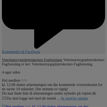
Kommentér på Facebook
Veterinærsygeplejerskernes Fagforening
Veterinærsygeplejerskernes
Fagforening er her: Veterinærsygeplejerskernes Fagforening.
4 uger siden
Hej medlem ✨✨
kl. 12.00 slutter afstemningen om din kommende overenskomst for
de næste 19 måneder. Din stemme er vigtig!
Du kan finde link til afstemningen under nyheder på vspnet.dk
☝🏼Du skal logge ind med dit nemid
...
Se mere
Se mindre