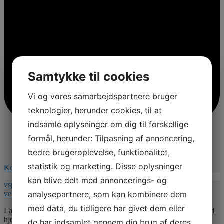
Samtykke til cookies
Vi og vores samarbejdspartnere bruger
teknologier, herunder cookies, til at
indsamle oplysninger om dig til forskellige
formål, herunder: Tilpasning af annoncering,
bedre brugeroplevelse, funktionalitet,
statistik og marketing. Disse oplysninger
Kommentér på Facebook
kan blive delt med annoncerings- og
vspnet.dk/erfa-moede-for-oplaeringsansvarlige-paa-
analysepartnere, som kan kombinere dem
veterinaersygeplejerske-uddannelsen/
med data, du tidligere har givet dem eller
Lad mig uddybe indholdet 💚. Jeg vil give jer nogle værktøjer med
hjem så undertitlen er : Hvordan uddannelsesansvarlige kan bruge
de har indsamlet gennem din brug af deres