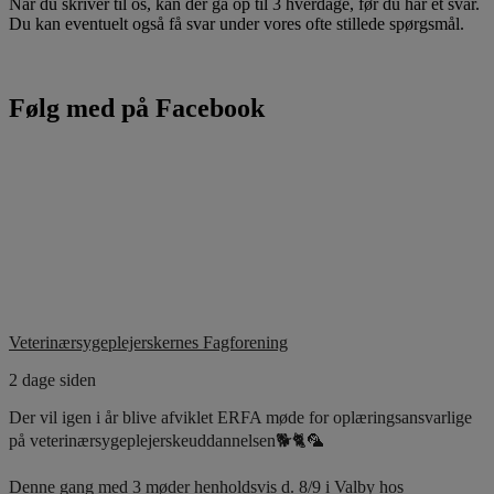
Når du skriver til os, kan der gå op til 3 hverdage, før du har et svar.
Du kan eventuelt også få svar under vores ofte stillede spørgsmål.
Følg med på Facebook
Veterinærsygeplejerskernes Fagforening
2 dage siden
Der vil igen i år blive afviklet ERFA møde for oplæringsansvarlige
på veterinærsygeplejerskeuddannelsen🐕🐈🦜
Denne gang med 3 møder henholdsvis d. 8/9 i Valby hos