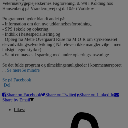
Veterinærsygeplejerskernes Fagforening, d. 9/9 i Kolding hos
Hansenberg på Vranderupvej og d. 10/9 i Vodskov
Programmet byder blandt andet på:
- Information om den nye uddannelsesforordning,
- SPS i skole og oplæring,
- Indblik i hestespecialisering og
- Oplæg fra Mette Overgaard Riise fra M-O-R om styrkebaseret
elevudvikling/selvudvikling ( Når eleven ikke mangler vilje – men
indsigt i egne styrker)
- Samt en masse af sparring med andre oplæringsansvarlige.
Se det fulde program og tilmeldingsmuligheder i kommentarsporet
...
Se mere
Se mindre
Se på Facebook
·
Del
Share on Facebook
Share on Twitter
Share on Linked In
Share by Email
Likes: