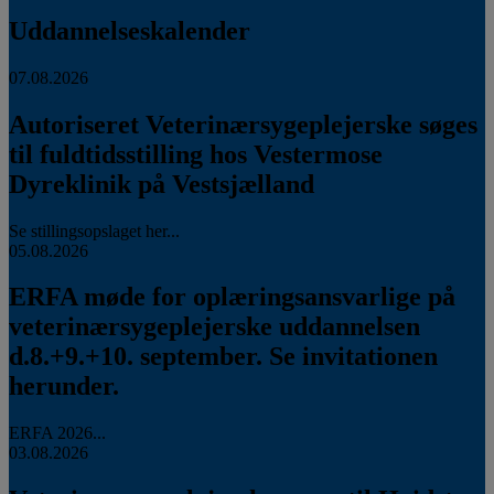
Uddannelseskalender
07.08.2026
Autoriseret Veterinærsygeplejerske søges
til fuldtidsstilling hos Vestermose
Dyreklinik på Vestsjælland
Se stillingsopslaget her...
05.08.2026
ERFA møde for oplæringsansvarlige på
veterinærsygeplejerske uddannelsen
d.8.+9.+10. september. Se invitationen
herunder.
ERFA 2026...
03.08.2026