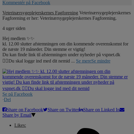
Kommentér på Facebook
Veterinærsygeplejerskernes Fagforening
Veterinærsygeplejerskernes
Fagforening er her: Veterinærsygeplejerskernes Fagforening.
4 uger siden
Hej medlem ✨✨
kl. 12.00 slutter afstemningen om din kommende overenskomst for
de næste 19 måneder. Din stemme er vigtig!
Du kan finde link til afstemningen under nyheder på vspnet.dk
☝🏼Du skal logge ind med dit nemid
...
Se mere
Se mindre
Se på Facebook
·
Del
Share on Facebook
Share on Twitter
Share on Linked In
Share by Email
Likes: