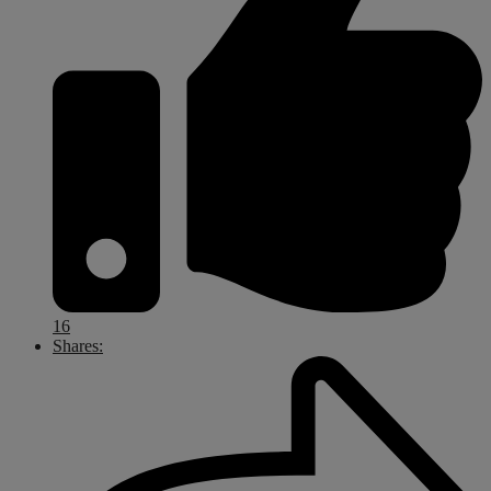
16
Shares: