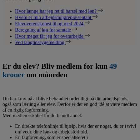
Hvor længe har jeg ret til barsel med løn?
Hvem er min arbejdsmiljørepræsentant
Elevoverenskomst til og med 2024
Beregning af løn før samtale
Hvor meget får jeg for overarbejde
Ved langtidssygemelding
Er du elev? Bliv medlem for kun
49
kroner
om måneden
Du har krav på at blive behandlet ordentligt på din arbejdsplads,
også som lærling eller elev. Derfor er det en god idé at være medlem
af en rigtig fagforening.
Med medlemsskabet får du blandt andet:
En direkte telefonlinje til hjælp, hvis der er noget, du er i tvivl
om vedr. dine løn- og arbejdsforhold.
En fagforening, som er specialiseret i