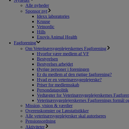
Nyheder
Alle nyheder
Sponsor nyt
Idexx laboratories
Kruuse
Vetnordic
Hills
Enovis Animal Health
Fagforening
Om Veterinærsygeplejerskernes Fagforening
Hvorfor være medlem af VF
Bestyrelsen
Bestyrelses arbejdet
Øvrige personer i foreningen
Er du medlem af den rigtige fagforening?
Hvad er en veterinærsygeplejerske?
Priser for medlemsskab
Persondatapolitik
Vedtægter for Veterinærsygeplejerskernes Fagfore
Veterinærsygeplejerskernes Fagforenings formål og
Mission, vision & værdier
Overenskomster og Lønstatistikker
Alle veterinærsygeplejersker skal autoriseres
Pensionsordning
Aktiviteter