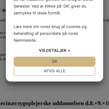
tjenester. Ved at klikke på 'OK' giver du
r
om måneden
samtykke til disse formål.
som lærling eller elev. Derfor er det en god idé at være medlem af en ri
Læs mere om vores brug af cookies og
 om vedr. dine løn- og arbejdsforhold.
behandling af persondata på vores
s forhold.
hjemmeside.
VIS
DETALJER
ygdom.
når du skal have dit første job som uddannet veterinærsygeplejerske.
JA
NEJ
OK
JA
NEJ
NØDVENDIGE
PRÆFERENCER
AFVIS ALLE
JA
NEJ
JA
NEJ
MARKETING
STATISTIK
rinærsygeplejerske uddannelsen d.8.+9.+10