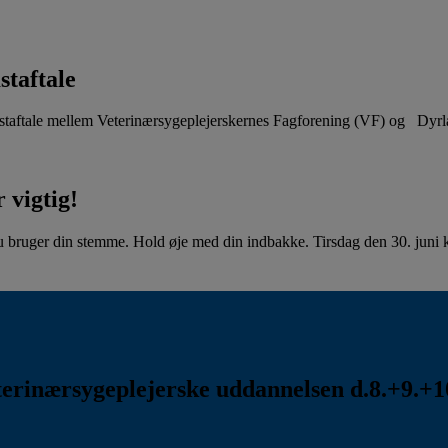
staftale
aftale mellem Veterinærsygeplejerskernes Fagforening (VF) og Dyr
 vigtig!
u bruger din stemme. Hold øje med din indbakke. Tirsdag den 30. juni kl
rinærsygeplejerske uddannelsen d.8.+9.+10