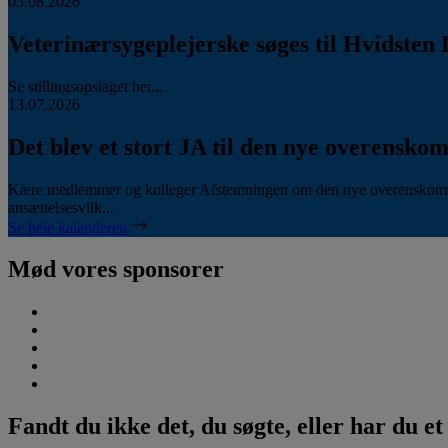
03.08.2026
Veterinærsygeplejerske søges til Hvidsten 
Se stillingsopslaget her...
13.07.2026
Det blev et stort JA til den nye overenskom
Kære medlemmer og kolleger Afstemningen om den nye overenskomst
ansættelsesvilk...
Se hele kalenderen
Mød vores sponsorer
Fandt du ikke det, du søgte, eller har du e