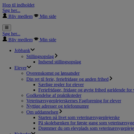
Hop til indholdet
Søg her...
Bliv medlem
Min side
Søg her...
Bliv medlem
Min side
Jobbank
Stillingsopslag
Indsend stillingsopslag
Elever
Overenskomst og lønsatsder
Din ret til ferie, feriefridage og anden frihed
Særlige regler for elever
Feriefridage, fridage og øvrig frihed gældende for 
Godkendelse af praktiksteder
Veterinærsygeplejerskernes Fagforening for elever
Nyttige adresser og telefonnumre
Om uddannelsen
Starten på livet som veterinærsygeplejerske
På skolebænken for første gang som veterinærsyge
Drømmer du om elevplads som veterinærsygepleje