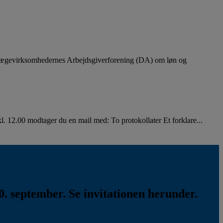
lægevirksomhedernes Arbejdsgiverforening (DA) om løn og
. 12.00 modtager du en mail med: To protokollater Et forklare...
. september. Se invitationen herunder.