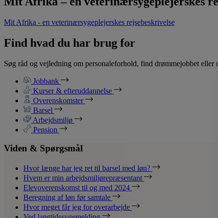
Mit Afrika – en veterinærsygeplejerskes re
Mit Afrika - en veterinærsygeplejerskes rejsebeskrivelse
Find hvad du har brug for
Søg råd og vejledning om personaleforhold, find drømmejobbet eller u
Jobbank
Kurser & efteruddannelse
Overenskomster
Barsel
Arbejdsmiljø
Pension
Viden & Spørgsmål
Hvor længe har jeg ret til barsel med løn?
Hvem er min arbejdsmiljørepræsentant
Elevoverenskomst til og med 2024
Beregning af løn før samtale
Hvor meget får jeg for overarbejde
Ved langtidssygemelding