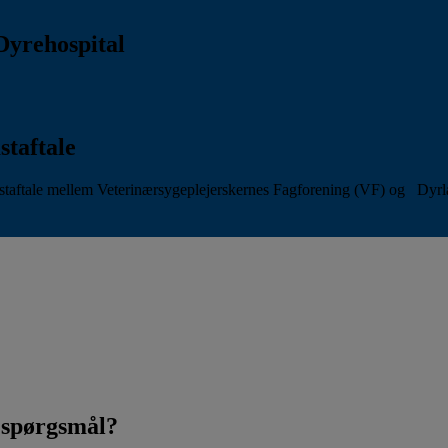
Dyrehospital
staftale
aftale mellem Veterinærsygeplejerskernes Fagforening (VF) og Dyr
t spørgsmål?