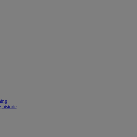
ning
 historie