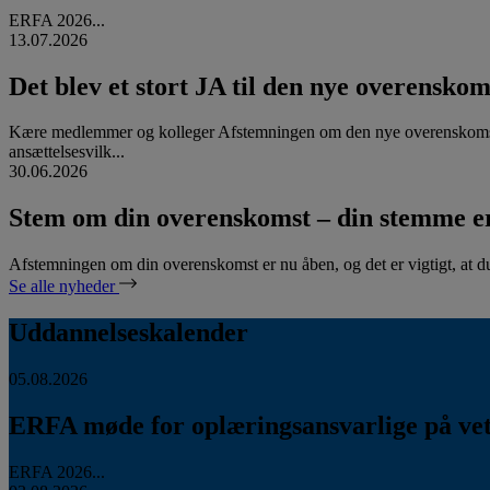
ERFA 2026...
13.07.2026
Det blev et stort JA til den nye overenskom
Kære medlemmer og kolleger Afstemningen om den nye overenskomst
ansættelsesvilk...
30.06.2026
Stem om din overenskomst – din stemme er
Afstemningen om din overenskomst er nu åben, og det er vigtigt, at d
Se alle nyheder
Uddannelseskalender
05.08.2026
ERFA møde for oplæringsansvarlige på vete
ERFA 2026...