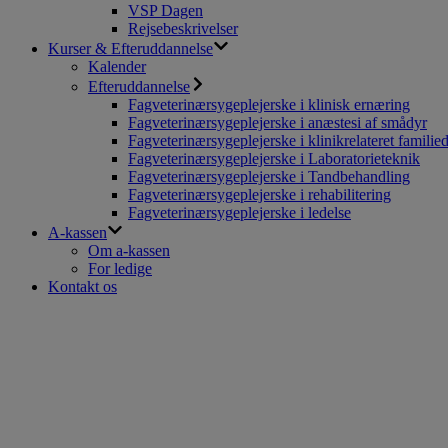
VSP Dagen
Rejsebeskrivelser
Kurser & Efteruddannelse
Kalender
Efteruddannelse
Fagveterinærsygeplejerske i klinisk ernæring
Fagveterinærsygeplejerske i anæstesi af smådyr
Fagveterinærsygeplejerske i klinikrelateret familie
Fagveterinærsygeplejerske i Laboratorieteknik
Fagveterinærsygeplejerske i Tandbehandling
Fagveterinærsygeplejerske i rehabilitering
Fagveterinærsygeplejerske i ledelse
A-kassen
Om a-kassen
For ledige
Kontakt os