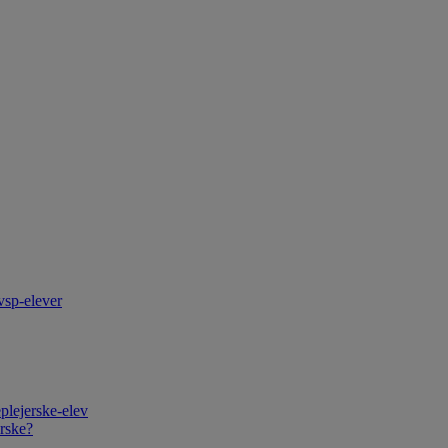
vsp-elever
plejerske-elev
rske?