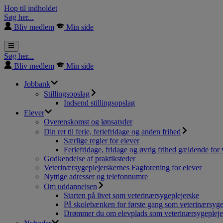
Hop til indholdet
Søg her...
Bliv medlem
Min side
Søg her...
Bliv medlem
Min side
Jobbank
Stillingsopslag
Indsend stillingsopslag
Elever
Overenskomst og lønsatsder
Din ret til ferie, feriefridage og anden frihed
Særlige regler for elever
Feriefridage, fridage og øvrig frihed gældende for 
Godkendelse af praktiksteder
Veterinærsygeplejerskernes Fagforening for elever
Nyttige adresser og telefonnumre
Om uddannelsen
Starten på livet som veterinærsygeplejerske
På skolebænken for første gang som veterinærsyge
Drømmer du om elevplads som veterinærsygepleje