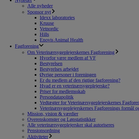
Nyheder
Alle nyheder
Sponsor nyt
Idexx laboratories
Kruuse
Vetnordic
Hills
Enovis Animal Health
Fagforening
Om Veterinærsygeplejerskernes Fagforening
Hvorfor være medlem af VF
Bestyrelsen
Bestyrelses arbejdet
Øvrige personer i foreningen
Er du medlem af den rigtige fagforening?
Hvad er en veterinærsygeplejerske?
Priser for medlemsskab
Persondatapolitik
Vedtægter for Veterinærsygeplejerskernes Fagfore
Veterinærsygeplejerskernes Fagforenings formål og
Mission, vision & værdier
Overenskomster og Lønstatistikker
Alle veterinærsygeplejersker skal autoriseres
Pensionsordning
Aktiviteter