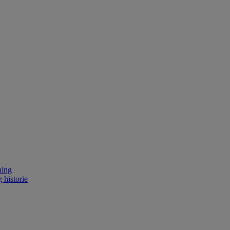
ning
 historie