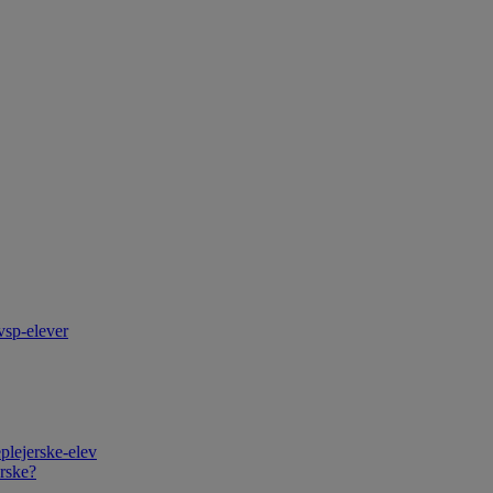
vsp-elever
plejerske-elev
rske?