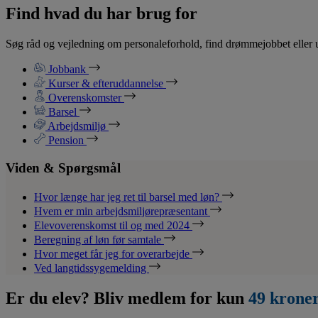
Find hvad du har brug for
Søg råd og vejledning om personaleforhold, find drømmejobbet eller u
Jobbank
Kurser & efteruddannelse
Overenskomster
Barsel
Arbejdsmiljø
Pension
Viden & Spørgsmål
Hvor længe har jeg ret til barsel med løn?
Hvem er min arbejdsmiljørepræsentant
Elevoverenskomst til og med 2024
Beregning af løn før samtale
Hvor meget får jeg for overarbejde
Ved langtidssygemelding
Er du elev? Bliv medlem for kun
49 krone