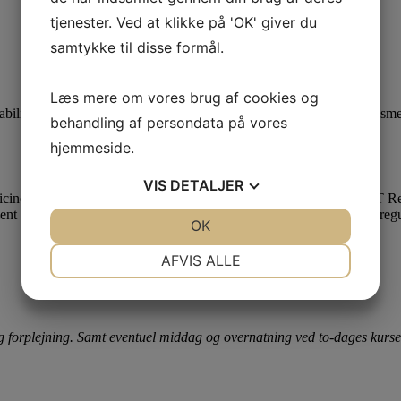
tjenester. Ved at klikke på 'OK' giver du
samtykke til disse formål.
Læs mere om vores brug af cookies og
ilitation including stance and gait analysis, goniometry, pain assessmen
behandling af persondata på vores
hjemmeside.
VIS
DETALJER
cine and rehabilitation until 2004 when she established the SMART Refe
nt and rehabilitation, authoured “Care of the Canine Athlete”, and reg
JA
NEJ
OK
JA
NEJ
NØDVENDIGE
PRÆFERENCER
AFVIS ALLE
JA
NEJ
JA
NEJ
MARKETING
STATISTIK
g forplejning. Samt eventuel middag og overnatning ved to-dages kurse