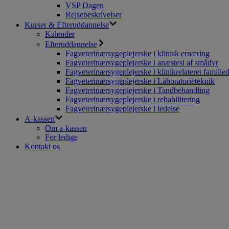
VSP Dagen
Rejsebeskrivelser
Kurser & Efteruddannelse
Kalender
Efteruddannelse
Fagveterinærsygeplejerske i klinisk ernæring
Fagveterinærsygeplejerske i anæstesi af smådyr
Fagveterinærsygeplejerske i klinikrelateret familie
Fagveterinærsygeplejerske i Laboratorieteknik
Fagveterinærsygeplejerske i Tandbehandling
Fagveterinærsygeplejerske i rehabilitering
Fagveterinærsygeplejerske i ledelse
A-kassen
Om a-kassen
For ledige
Kontakt os