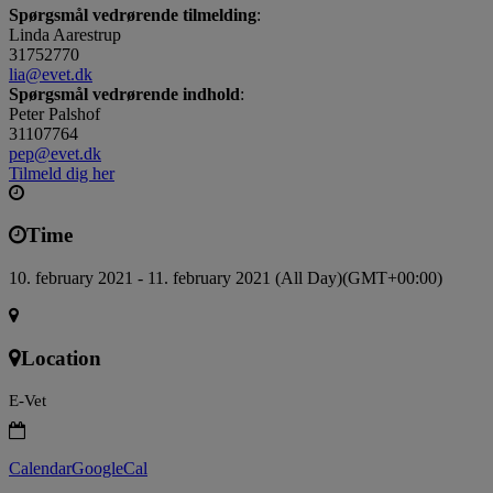
Spørgsmål vedrørende tilmelding
:
Linda Aarestrup
31752770
lia@evet.dk
Spørgsmål vedrørende indhold
:
Peter Palshof
31107764
pep@evet.dk
Tilmeld dig her
Time
10. february 2021 - 11. february 2021 (All Day)
(GMT+00:00)
Location
E-Vet
Calendar
GoogleCal