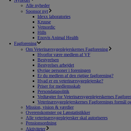
Nyheder
Alle nyheder
Sponsor nyt
Idexx laboratories
Kruuse
Vetnordic
Hills
Enovis Animal Health
Fagforening
Om Veterinærsygeplejerskernes Fagforening
Hvorfor være medlem af VF
Bestyrelsen
Bestyrelses arbejdet
Øvrige personer i foreningen
Er du medlem af den rigtige fagforening?
Hvad er en veterinærsygeplejerske?
Priser for medlemsskab
Persondatapolitik
Vedtægter for Veterinærsygeplejerskernes Fagfore
Veterinærsygeplejerskernes Fagforenings formål og
Mission, vision & værdier
Overenskomster og Lønstatistikker
Alle veterinærsygeplejersker skal autoriseres
Pensionsordning
Aktiviteter