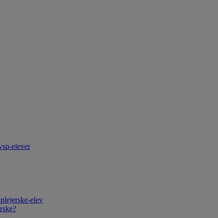
vsp-elever
plejerske-elev
rske?