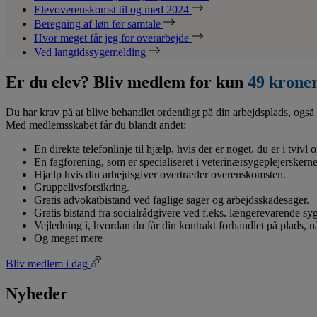
Elevoverenskomst til og med 2024
Beregning af løn før samtale
Hvor meget får jeg for overarbejde
Ved langtidssygemelding
Er du elev? Bliv medlem for kun
49 krone
Du har krav på at blive behandlet ordentligt på din arbejdsplads, også 
Med medlemsskabet får du blandt andet:
En direkte telefonlinje til hjælp, hvis der er noget, du er i tvivl
En fagforening, som er specialiseret i veterinærsygeplejerskerne
Hjælp hvis din arbejdsgiver overtræder overenskomsten.
Gruppelivsforsikring.
Gratis advokatbistand ved faglige sager og arbejdsskadesager.
Gratis bistand fra socialrådgivere ved f.eks. længerevarende s
Vejledning i, hvordan du får din kontrakt forhandlet på plads, 
Og meget mere
Bliv medlem i dag
Nyheder