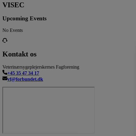
VISEC
Upcoming Events
No Events
Kontakt os
Veterinærsygeplejerskernes Fagforening
+45 35 47 34 17
vf@forbundet.dk