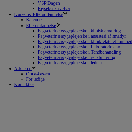
VSP Dagen
Rejsebeskrivelser
Kurser & Efteruddannelse
Kalender
Efteruddannelse
Fagveterinærsygeplejerske i klinisk ernæring
Fagveterinærsygeplejerske i anæstesi af smådyr
Fagveterinærsygeplejerske i klinikrelateret familie
Fagveterinærsygeplejerske i Laboratorieteknik
Fagveterinærsygeplejerske i Tandbehandling
Fagveterinærsygeplejerske i rehabilitering
Fagveterinærsygeplejerske i ledelse
A-kassen
Om a-kassen
For ledige
Kontakt os