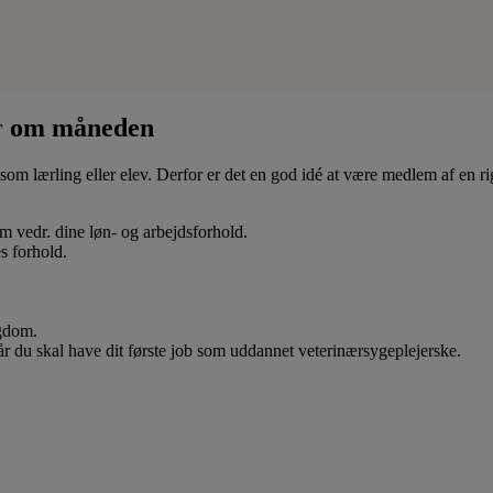
r
om måneden
som lærling eller elev. Derfor er det en god idé at være medlem af en ri
 om vedr. dine løn- og arbejdsforhold.
s forhold.
ygdom.
når du skal have dit første job som uddannet veterinærsygeplejerske.