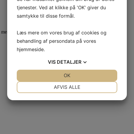
tjenester. Ved at klikke på 'OK' giver du
samtykke til disse formål.
med at give din bil den bedste beskyttelse.
Læs mere om vores brug af cookies og
behandling af persondata på vores
hjemmeside.
VIS
DETALJER
JA
NEJ
OK
JA
NEJ
NØDVENDIGE
PRÆFERENCER
AFVIS ALLE
JA
NEJ
JA
NEJ
MARKETING
STATISTIK