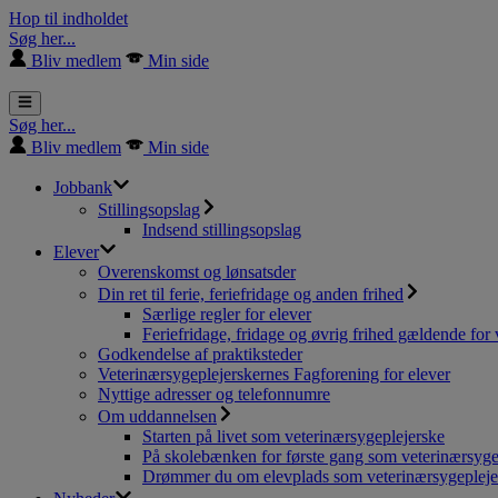
Hop til indholdet
Søg her...
Bliv medlem
Min side
Søg her...
Bliv medlem
Min side
Jobbank
Stillingsopslag
Indsend stillingsopslag
Elever
Overenskomst og lønsatsder
Din ret til ferie, feriefridage og anden frihed
Særlige regler for elever
Feriefridage, fridage og øvrig frihed gældende for 
Godkendelse af praktiksteder
Veterinærsygeplejerskernes Fagforening for elever
Nyttige adresser og telefonnumre
Om uddannelsen
Starten på livet som veterinærsygeplejerske
På skolebænken for første gang som veterinærsyge
Drømmer du om elevplads som veterinærsygepleje