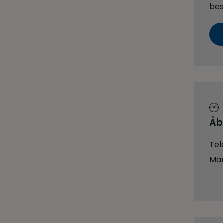
bes
Åb
Tel
Man