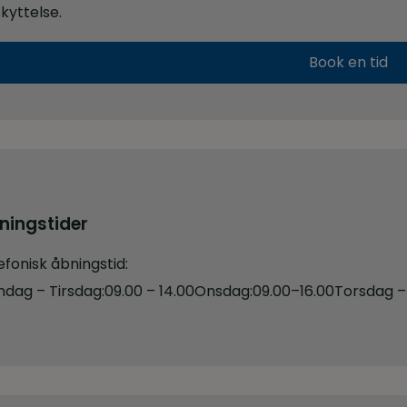
kyttelse.
Book en tid
ningstider
efonisk åbningstid:
dag – Tirsdag:
09.00 – 14.00
Onsdag:
09.00–16.00
Torsdag –