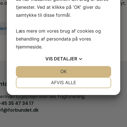
 dig når du er i tvivl, skal skal godt videre eller søger nyt,
tjenester. Ved at klikke på 'OK' giver du
samtykke til disse formål.
lem i dag
Læs mere om vores brug af cookies og
behandling af persondata på vores
hjemmeside.
VIS
DETALJER
JA
NEJ
OK
JA
NEJ
NØDVENDIGE
PRÆFERENCER
AFVIS ALLE
ntakt os
JA
NEJ
JA
NEJ
erinærsygeplejerskernes Fagforening
MARKETING
STATISTIK
+45 35 47 34 17
vf@forbundet.dk