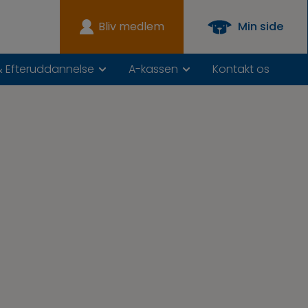
Bliv medlem
Min side
& Efteruddannelse
A-kassen
Kontakt os