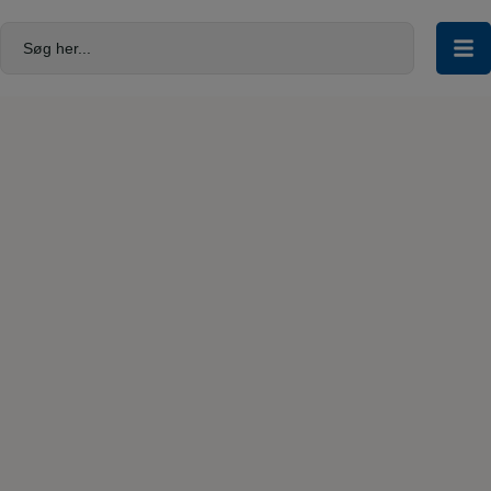
Hop
til
Søg her...
indholdet