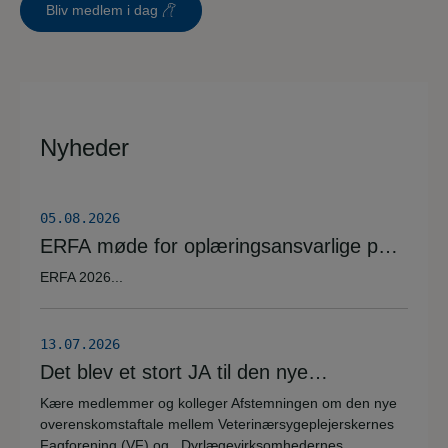
Bliv medlem i dag
Nyheder
05.08.2026
ERFA møde for oplæringsansvarlige på
veterinærsygeplejerske uddannelsen
ERFA 2026...
d.8.+9.+10. september. Se invitationen
herunder.
13.07.2026
Det blev et stort JA til den nye
overenskomstaftale
Kære medlemmer og kolleger Afstemningen om den nye
overenskomstaftale mellem Veterinærsygeplejerskernes
Fagforening (VF) og Dyrlægevirksomhedernes