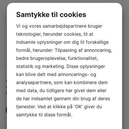
Samtykke til cookies
Vi og vores samarbejdspartnere bruger
teknologier, herunder cookies, til at
indsamle oplysninger om dig til forskellige
formål, herunder: Tilpasning af annoncering,
bedre brugeroplevelse, funktionalitet,
statistik og marketing. Disse oplysninger
kan blive delt med annoncerings- og
Vi er en del af serviceforbundet og er til for at hjælpe dig
analysepartnere, som kan kombinere dem
når du er i tvivl, skal skal godt videre eller søger nyt,
med data, du tidligere har givet dem eller
både som din fagforening og A-kasse
de har indsamlet gennem din brug af deres
tjenester. Ved at klikke på 'OK' giver du
Kontakt os
Bliv medlem i dag
samtykke til disse formål.