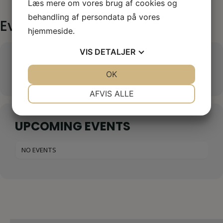
Læs mere om vores brug af cookies og
behandling af persondata på vores
Events at this location
hjemmeside.
VIS
DETALJER
SCANDIC SLUSEHOLMEN
JA
NEJ
OK
JA
NEJ
NØDVENDIGE
PRÆFERENCER
AFVIS ALLE
JA
NEJ
JA
NEJ
UPCOMING EVENTS
MARKETING
STATISTIK
NO EVENTS