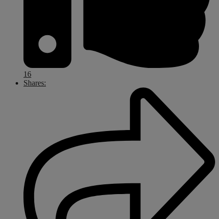
16
Shares: