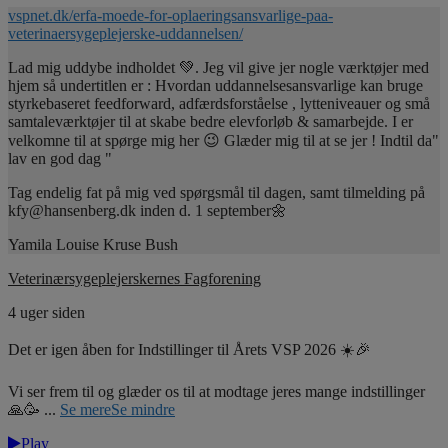
vspnet.dk/erfa-moede-for-oplaeringsansvarlige-paa-
veterinaersygeplejerske-uddannelsen/
Lad mig uddybe indholdet 💚. Jeg vil give jer nogle værktøjer med
hjem så undertitlen er : Hvordan uddannelsesansvarlige kan bruge
styrkebaseret feedforward, adfærdsforståelse , lytteniveauer og små
samtaleværktøjer til at skabe bedre elevforløb & samarbejde. I er
velkomne til at spørge mig her 😉 Glæder mig til at se jer ! Indtil da"
lav en god dag "
Tag endelig fat på mig ved spørgsmål til dagen, samt tilmelding på
kfy@hansenberg.dk inden d. 1 september🌼
Yamila Louise Kruse Bush
Veterinærsygeplejerskernes Fagforening
4 uger siden
Det er igen åben for Indstillinger til Årets VSP 2026 ☀️🎉
Vi ser frem til og glæder os til at modtage jeres mange indstillinger
🙏🥳
...
Se mere
Se mindre
Play