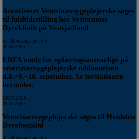
Autoriseret Veterinærsygeplejerske søges
til fuldtidsstilling hos Vestermose
Dyreklinik på Vestsjælland
Se stillingsopslaget her...
05.08.2026
ERFA møde for oplæringsansvarlige på
veterinærsygeplejerske uddannelsen
d.8.+9.+10. september. Se invitationen
herunder.
ERFA 2026...
03.08.2026
Veterinærsygeplejerske søges til Hvidsten
Dyrehospital
Se stillingsopslaget her...