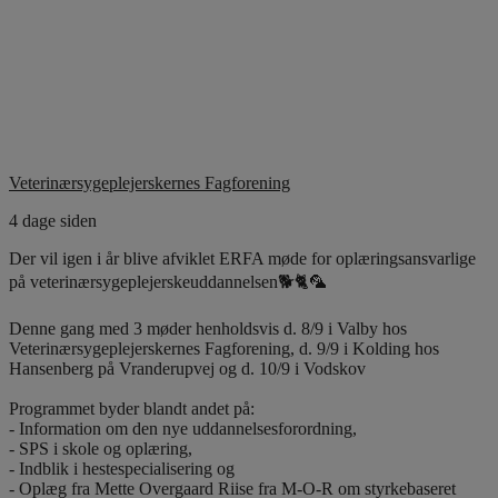
Veterinærsygeplejerskernes Fagforening
4 dage siden
Der vil igen i år blive afviklet ERFA møde for oplæringsansvarlige
på veterinærsygeplejerskeuddannelsen🐕🐈🦜
Denne gang med 3 møder henholdsvis d. 8/9 i Valby hos
Veterinærsygeplejerskernes Fagforening, d. 9/9 i Kolding hos
Hansenberg på Vranderupvej og d. 10/9 i Vodskov
Programmet byder blandt andet på:
- Information om den nye uddannelsesforordning,
- SPS i skole og oplæring,
- Indblik i hestespecialisering og
- Oplæg fra Mette Overgaard Riise fra M-O-R om styrkebaseret