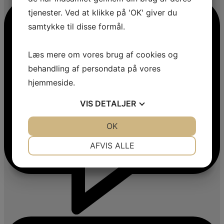
tjenester. Ved at klikke på 'OK' giver du
samtykke til disse formål.
Læs mere om vores brug af cookies og
behandling af persondata på vores
hjemmeside.
VIS
DETALJER
JA
NEJ
OK
JA
NEJ
NØDVENDIGE
PRÆFERENCER
AFVIS ALLE
JA
NEJ
JA
NEJ
MARKETING
STATISTIK