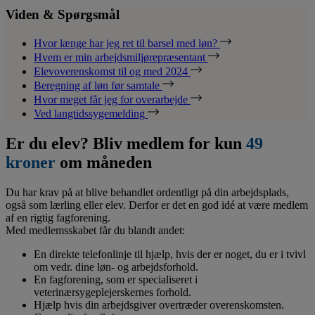
Viden & Spørgsmål
Hvor længe har jeg ret til barsel med løn?
Hvem er min arbejdsmiljørepræsentant
Elevoverenskomst til og med 2024
Beregning af løn før samtale
Hvor meget får jeg for overarbejde
Ved langtidssygemelding
Er du elev? Bliv medlem for kun
49
kroner
om måneden
Du har krav på at blive behandlet ordentligt på din arbejdsplads,
også som lærling eller elev. Derfor er det en god idé at være medlem
af en rigtig fagforening.
Med medlemsskabet får du blandt andet:
En direkte telefonlinje til hjælp, hvis der er noget, du er i tvivl
om vedr. dine løn- og arbejdsforhold.
En fagforening, som er specialiseret i
veterinærsygeplejerskernes forhold.
Hjælp hvis din arbejdsgiver overtræder overenskomsten.