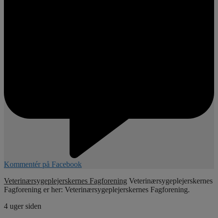
Kommentér på Facebook
Veterinærsygeplejerskernes Fagforening
Veterinærsygeplejerskernes
Fagforening er her: Veterinærsygeplejerskernes Fagforening.
4 uger siden