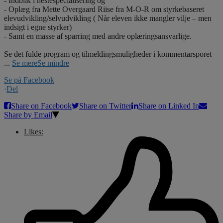
- Indblik i hestespecialisering og
- Oplæg fra Mette Overgaard Riise fra M-O-R om styrkebaseret
elevudvikling/selvudvikling ( Når eleven ikke mangler vilje – men
indsigt i egne styrker)
- Samt en masse af sparring med andre oplæringsansvarlige.
Se det fulde program og tilmeldingsmuligheder i kommentarsporet
...
Se mere
Se mindre
Se på Facebook
·
Del
Share on Facebook
Share on Twitter
Share on Linked In
Share by Email
Likes: