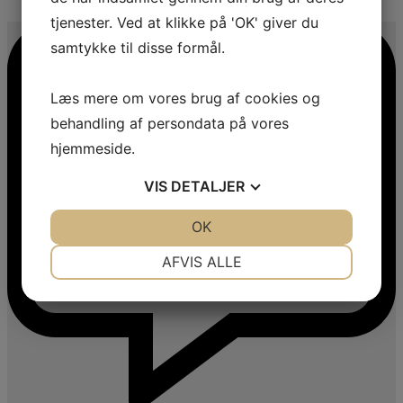
tjenester. Ved at klikke på 'OK' giver du
samtykke til disse formål.
Læs mere om vores brug af cookies og
behandling af persondata på vores
hjemmeside.
VIS
DETALJER
JA
NEJ
OK
JA
NEJ
NØDVENDIGE
PRÆFERENCER
AFVIS ALLE
JA
NEJ
JA
NEJ
MARKETING
STATISTIK