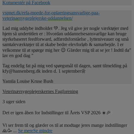
Kommentér på Facebook
vspnet.dk/erfa-moede-for-oplaeringsansvarlige-paa-
veterinaersygeplejerske-uddannelsen/
Lad mig uddybe indholdet 💚. Jeg vil give jer nogle værktøjer med
hjem så undertitlen er : Hvordan uddannelsesansvarlige kan bruge
styrkebaseret feedforward, adfærdsforståelse , lytteniveauer og små
samtaleværktøjer til at skabe bedre elevforløb & samarbejde. I er
velkomne til at spørge mig her 😉 Glæder mig til at se jer ! Indtil da"
lav en god dag "
Tag endelig fat på mig ved spørgsmål til dagen, samt tilmelding på
kfy@hansenberg.dk inden d. 1 september🌼
Yamila Louise Kruse Bush
Veterinærsygeplejerskernes Fagforening
3 uger siden
Det er igen åben for Indstillinger til Årets VSP 2026 ☀️🎉
Vi ser frem til og glæder os til at modtage jeres mange indstillinger
🙏🥳
...
Se mere
Se mindre