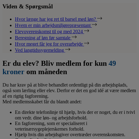
Viden & Spørgsmål
Hvor længe har jeg ret til barsel med løn?
Hvem er min arbejdsmiljørepræsentant
Elevoverenskomst til og med 2024
Beregning af løn før samtale
Hvor meget får jeg for overarbejde
Ved langtidssygemelding
Er du elev? Bliv medlem for kun
49
kroner
om måneden
Du har krav på at blive behandlet ordentligt på din arbejdsplads,
også som lærling eller elev. Derfor er det en god idé at være medlem
af en rigtig fagforening.
Med medlemsskabet får du blandt andet:
En direkte telefonlinje til hjælp, hvis der er noget, du er i tvivl
om vedr. dine løn- og arbejdsforhold.
En fagforening, som er specialiseret i
veterinærsygeplejerskernes forhold.
Hjælp hvis din arbejdsgiver overtræder overenskomsten.