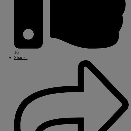
16
Shares: