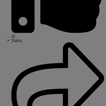
16
Shares: