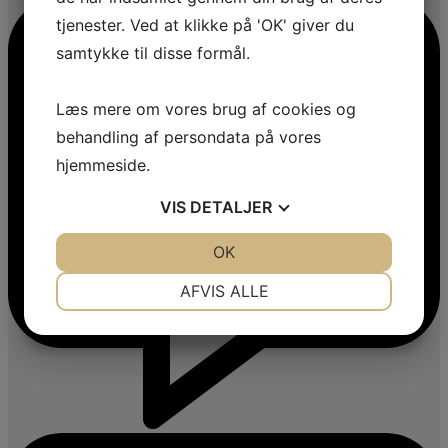
tjenester. Ved at klikke på 'OK' giver du
samtykke til disse formål.
Læs mere om vores brug af cookies og
behandling af persondata på vores
hjemmeside.
VIS
DETALJER
JA
NEJ
OK
JA
NEJ
NØDVENDIGE
PRÆFERENCER
AFVIS ALLE
JA
NEJ
JA
NEJ
MARKETING
STATISTIK