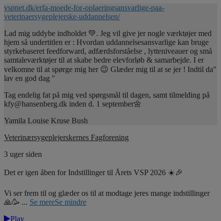
vspnet.dk/erfa-moede-for-oplaeringsansvarlige-paa-
veterinaersygeplejerske-uddannelsen/
Lad mig uddybe indholdet 💚. Jeg vil give jer nogle værktøjer med
hjem så undertitlen er : Hvordan uddannelsesansvarlige kan bruge
styrkebaseret feedforward, adfærdsforståelse , lytteniveauer og små
samtaleværktøjer til at skabe bedre elevforløb & samarbejde. I er
velkomne til at spørge mig her 😉 Glæder mig til at se jer ! Indtil da"
lav en god dag "
Tag endelig fat på mig ved spørgsmål til dagen, samt tilmelding på
kfy@hansenberg.dk inden d. 1 september🌼
Yamila Louise Kruse Bush
Veterinærsygeplejerskernes Fagforening
3 uger siden
Det er igen åben for Indstillinger til Årets VSP 2026 ☀️🎉
Vi ser frem til og glæder os til at modtage jeres mange indstillinger
🙏🥳
...
Se mere
Se mindre
Play