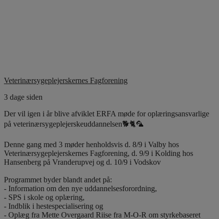
Veterinærsygeplejerskernes Fagforening
3 dage siden
Der vil igen i år blive afviklet ERFA møde for oplæringsansvarlige
på veterinærsygeplejerskeuddannelsen🐕🐈🦜
Denne gang med 3 møder henholdsvis d. 8/9 i Valby hos
Veterinærsygeplejerskernes Fagforening, d. 9/9 i Kolding hos
Hansenberg på Vranderupvej og d. 10/9 i Vodskov
Programmet byder blandt andet på:
- Information om den nye uddannelsesforordning,
- SPS i skole og oplæring,
- Indblik i hestespecialisering og
- Oplæg fra Mette Overgaard Riise fra M-O-R om styrkebaseret