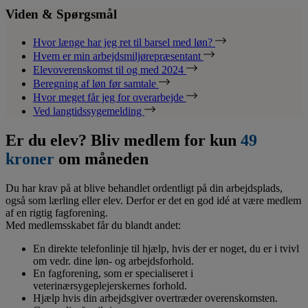
Viden & Spørgsmål
Hvor længe har jeg ret til barsel med løn?
Hvem er min arbejdsmiljørepræsentant
Elevoverenskomst til og med 2024
Beregning af løn før samtale
Hvor meget får jeg for overarbejde
Ved langtidssygemelding
Er du elev? Bliv medlem for kun
49
kroner
om måneden
Du har krav på at blive behandlet ordentligt på din arbejdsplads,
også som lærling eller elev. Derfor er det en god idé at være medlem
af en rigtig fagforening.
Med medlemsskabet får du blandt andet:
En direkte telefonlinje til hjælp, hvis der er noget, du er i tvivl
om vedr. dine løn- og arbejdsforhold.
En fagforening, som er specialiseret i
veterinærsygeplejerskernes forhold.
Hjælp hvis din arbejdsgiver overtræder overenskomsten.