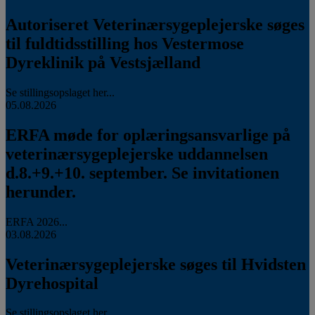
Autoriseret Veterinærsygeplejerske søges
til fuldtidsstilling hos Vestermose
Dyreklinik på Vestsjælland
Se stillingsopslaget her...
05.08.2026
ERFA møde for oplæringsansvarlige på
veterinærsygeplejerske uddannelsen
d.8.+9.+10. september. Se invitationen
herunder.
ERFA 2026...
03.08.2026
Veterinærsygeplejerske søges til Hvidsten
Dyrehospital
Se stillingsopslaget her...