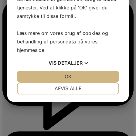
tjenester. Ved at klikke på 'OK' giver du
samtykke til disse formål.
Læs mere om vores brug af cookies og
behandling af persondata på vores
hjemmeside.
VIS
DETALJER
JA
NEJ
OK
JA
NEJ
NØDVENDIGE
PRÆFERENCER
AFVIS ALLE
JA
NEJ
JA
NEJ
MARKETING
STATISTIK