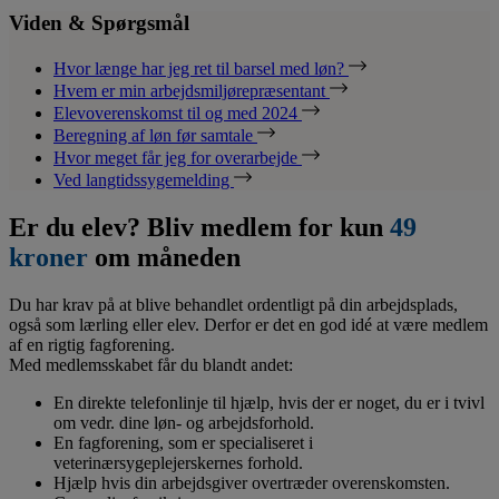
Viden & Spørgsmål
Hvor længe har jeg ret til barsel med løn?
Hvem er min arbejdsmiljørepræsentant
Elevoverenskomst til og med 2024
Beregning af løn før samtale
Hvor meget får jeg for overarbejde
Ved langtidssygemelding
Er du elev? Bliv medlem for kun
49
kroner
om måneden
Du har krav på at blive behandlet ordentligt på din arbejdsplads,
også som lærling eller elev. Derfor er det en god idé at være medlem
af en rigtig fagforening.
Med medlemsskabet får du blandt andet:
En direkte telefonlinje til hjælp, hvis der er noget, du er i tvivl
om vedr. dine løn- og arbejdsforhold.
En fagforening, som er specialiseret i
veterinærsygeplejerskernes forhold.
Hjælp hvis din arbejdsgiver overtræder overenskomsten.