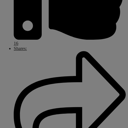
16
Shares: