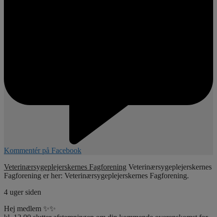
Kommentér på Facebook
Veterinærsygeplejerskernes Fagforening
Veterinærsygeplejerskernes
Fagforening er her: Veterinærsygeplejerskernes Fagforening.
4 uger siden
Hej medlem ✨✨