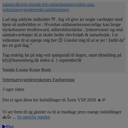
vspnet.dk/erfa-moede-for-oplaeringsansvarlige-paa-
veterinaersygeplejerske-uddannelsen/
Lad mig uddybe indholdet 💚. Jeg vil give jer nogle værktøjer med
hjem så undertitlen er : Hvordan uddannelsesansvarlige kan bruge
styrkebaseret feedforward, adfærdsforståelse , lytteniveauer og små
samtaleværktøjer til at skabe bedre elevforløb & samarbejde. I er
velkomne til at spørge mig her 😉 Glæder mig til at se jer ! Indtil da"
lav en god dag "
Tag endelig fat på mig ved spørgsmål til dagen, samt tilmelding på
kfy@hansenberg.dk inden d. 1 september🌼
Yamila Louise Kruse Bush
Veterinærsygeplejerskernes Fagforening
3 uger siden
Det er igen åben for Indstillinger til Årets VSP 2026 ☀️🎉
Vi ser frem til og glæder os til at modtage jeres mange indstillinger
🙏🥳
...
Se mere
Se mindre
Play