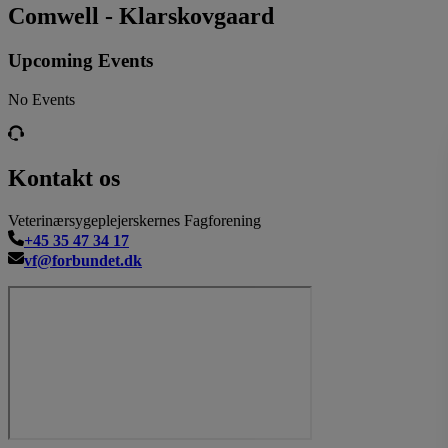
Comwell - Klarskovgaard
Upcoming Events
No Events
Kontakt os
Veterinærsygeplejerskernes Fagforening
+45 35 47 34 17
vf@forbundet.dk