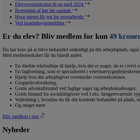
Elevoverenskomst til og med 2024
Beregning af løn før samtale
Hvor meget får jeg for overarbejde
Ved langtidssygemelding
Er du elev? Bliv medlem for kun
49 krone
Du har krav på at blive behandlet ordentligt på din arbejdsplads, også 
Med medlemsskabet får du blandt andet:
En direkte telefonlinje til hjælp, hvis der er noget, du er i tvivl
En fagforening, som er specialiseret i veterinærsygeplejerskerne
Hjælp hvis din arbejdsgiver overtræder overenskomsten.
Gruppelivsforsikring.
Gratis advokatbistand ved faglige sager og arbejdsskadesager.
Gratis bistand fra socialrådgivere ved f.eks. længerevarende s
Vejledning i, hvordan du får din kontrakt forhandlet på plads, 
Og meget mere
Bliv medlem i dag
Nyheder