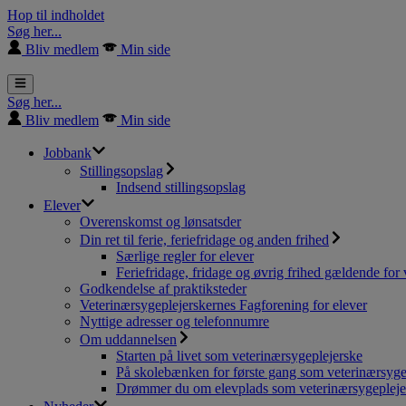
Hop til indholdet
Søg her...
Bliv medlem
Min side
Søg her...
Bliv medlem
Min side
Jobbank
Stillingsopslag
Indsend stillingsopslag
Elever
Overenskomst og lønsatsder
Din ret til ferie, feriefridage og anden frihed
Særlige regler for elever
Feriefridage, fridage og øvrig frihed gældende for 
Godkendelse af praktiksteder
Veterinærsygeplejerskernes Fagforening for elever
Nyttige adresser og telefonnumre
Om uddannelsen
Starten på livet som veterinærsygeplejerske
På skolebænken for første gang som veterinærsyge
Drømmer du om elevplads som veterinærsygepleje