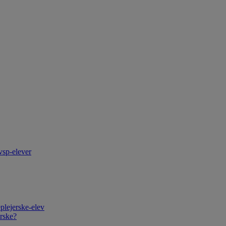
vsp-elever
plejerske-elev
rske?