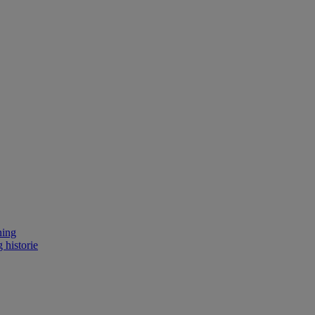
ning
 historie