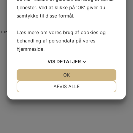
tjenester. Ved at klikke på 'OK' giver du
samtykke til disse formål.
med at give din bil den bedste beskyttelse.
Læs mere om vores brug af cookies og
behandling af persondata på vores
hjemmeside.
VIS
DETALJER
JA
NEJ
OK
JA
NEJ
NØDVENDIGE
PRÆFERENCER
AFVIS ALLE
JA
NEJ
JA
NEJ
MARKETING
STATISTIK