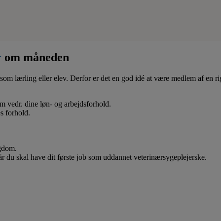
r
om måneden
som lærling eller elev. Derfor er det en god idé at være medlem af en ri
 om vedr. dine løn- og arbejdsforhold.
s forhold.
ygdom.
når du skal have dit første job som uddannet veterinærsygeplejerske.