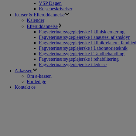
VSP Dagen
Rejsebeskrivelser
Kurser & Efteruddannelse
Kalender
Efteruddannelse
Fagveterinærsygeplejerske i klinisk ernæring
Fagveterinærsygeplejerske i anæstesi af smådyr
Fagveterinærsygeplejerske i klinikrelateret familie
Fagveterinærsygeplejerske i Laboratorieteknik
Fagveterinærsygeplejerske i Tandbehandling
Fagveterinærsygeplejerske i rehabilitering
Fagveterinærsygeplejerske i ledelse
A-kassen
Om a-kassen
For ledige
Kontakt os