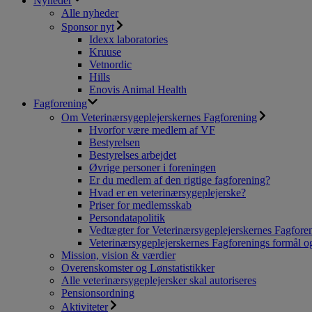
Nyheder
Alle nyheder
Sponsor nyt
Idexx laboratories
Kruuse
Vetnordic
Hills
Enovis Animal Health
Fagforening
Om Veterinærsygeplejerskernes Fagforening
Hvorfor være medlem af VF
Bestyrelsen
Bestyrelses arbejdet
Øvrige personer i foreningen
Er du medlem af den rigtige fagforening?
Hvad er en veterinærsygeplejerske?
Priser for medlemsskab
Persondatapolitik
Vedtægter for Veterinærsygeplejerskernes Fagfore
Veterinærsygeplejerskernes Fagforenings formål og
Mission, vision & værdier
Overenskomster og Lønstatistikker
Alle veterinærsygeplejersker skal autoriseres
Pensionsordning
Aktiviteter