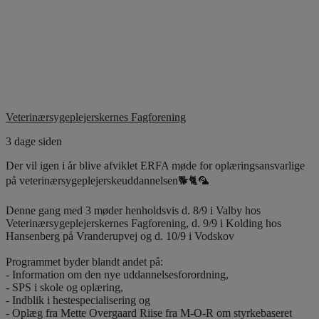
Veterinærsygeplejerskernes Fagforening
3 dage siden
Der vil igen i år blive afviklet ERFA møde for oplæringsansvarlige
på veterinærsygeplejerskeuddannelsen🐕🐈🦜
Denne gang med 3 møder henholdsvis d. 8/9 i Valby hos
Veterinærsygeplejerskernes Fagforening, d. 9/9 i Kolding hos
Hansenberg på Vranderupvej og d. 10/9 i Vodskov
Programmet byder blandt andet på:
- Information om den nye uddannelsesforordning,
- SPS i skole og oplæring,
- Indblik i hestespecialisering og
- Oplæg fra Mette Overgaard Riise fra M-O-R om styrkebaseret