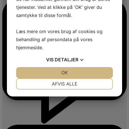
tjenester. Ved at klikke på 'OK' giver du
samtykke til disse formål.
Læs mere om vores brug af cookies og
behandling af persondata på vores
hjemmeside.
VIS
DETALJER
JA
NEJ
OK
JA
NEJ
NØDVENDIGE
PRÆFERENCER
AFVIS ALLE
JA
NEJ
JA
NEJ
MARKETING
STATISTIK