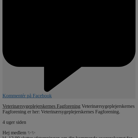
Kommentér på Facebook
Veterinærsygeplejerskernes Fagforening
Veterinærsygeplejerskernes
Fagforening er her: Veterinærsygeplejerskernes Fagforening.
4 uger siden
Hej medlem ✨✨