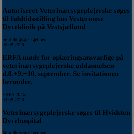
Autoriseret Veterinærsygeplejerske søges
til fuldtidsstilling hos Vestermose
Dyreklinik på Vestsjælland
Se stillingsopslaget her...
05.08.2026
ERFA møde for oplæringsansvarlige på
veterinærsygeplejerske uddannelsen
d.8.+9.+10. september. Se invitationen
herunder.
ERFA 2026...
03.08.2026
Veterinærsygeplejerske søges til Hvidsten
Dyrehospital
Se stillingsopslaget her...