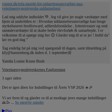
vspnet.dk/erfa-moede-for-oplaeringsansvarlige-paa-
veterinaersygeplejerske-uddannelsen/
Lad mig uddybe indholdet 💚. Jeg vil give jer nogle værktøjer med
hjem så undertitlen er : Hvordan uddannelsesansvarlige kan bruge
styrkebaseret feedforward, adfærdsforståelse , lytteniveauer og små
samtaleværktøjer til at skabe bedre elevforløb & samarbejde. I er
velkomne til at spørge mig her 😉 Glæder mig til at se jer ! Indtil da"
lav en god dag "
Tag endelig fat på mig ved spørgsmål til dagen, samt tilmelding på
kfy@hansenberg.dk inden d. 1 september🌼
Yamila Louise Kruse Bush
Veterinærsygeplejerskernes Fagforening
3 uger siden
Det er igen åben for Indstillinger til Årets VSP 2026 ☀️🎉
Vi ser frem til og glæder os til at modtage jeres mange indstillinger
🙏🥳
...
Se mere
Se mindre
Play