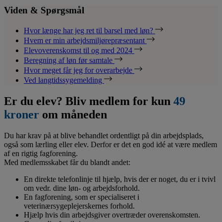
Viden & Spørgsmål
Hvor længe har jeg ret til barsel med løn?
Hvem er min arbejdsmiljørepræsentant
Elevoverenskomst til og med 2024
Beregning af løn før samtale
Hvor meget får jeg for overarbejde
Ved langtidssygemelding
Er du elev? Bliv medlem for kun
49
kroner
om måneden
Du har krav på at blive behandlet ordentligt på din arbejdsplads,
også som lærling eller elev. Derfor er det en god idé at være medlem
af en rigtig fagforening.
Med medlemsskabet får du blandt andet:
En direkte telefonlinje til hjælp, hvis der er noget, du er i tvivl
om vedr. dine løn- og arbejdsforhold.
En fagforening, som er specialiseret i
veterinærsygeplejerskernes forhold.
Hjælp hvis din arbejdsgiver overtræder overenskomsten.