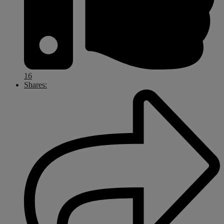
16
Shares: