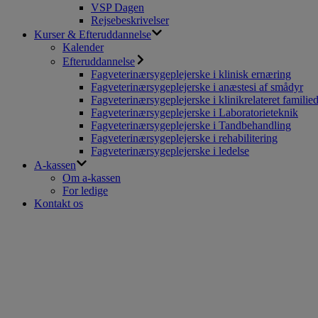
VSP Dagen
Rejsebeskrivelser
Kurser & Efteruddannelse
Kalender
Efteruddannelse
Fagveterinærsygeplejerske i klinisk ernæring
Fagveterinærsygeplejerske i anæstesi af smådyr
Fagveterinærsygeplejerske i klinikrelateret familie
Fagveterinærsygeplejerske i Laboratorieteknik
Fagveterinærsygeplejerske i Tandbehandling
Fagveterinærsygeplejerske i rehabilitering
Fagveterinærsygeplejerske i ledelse
A-kassen
Om a-kassen
For ledige
Kontakt os