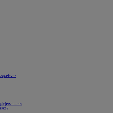
vsp-elever
plejerske-elev
rske?