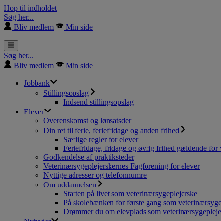
Hop til indholdet
Søg her...
Bliv medlem
Min side
Søg her...
Bliv medlem
Min side
Jobbank
Stillingsopslag
Indsend stillingsopslag
Elever
Overenskomst og lønsatsder
Din ret til ferie, feriefridage og anden frihed
Særlige regler for elever
Feriefridage, fridage og øvrig frihed gældende for 
Godkendelse af praktiksteder
Veterinærsygeplejerskernes Fagforening for elever
Nyttige adresser og telefonnumre
Om uddannelsen
Starten på livet som veterinærsygeplejerske
På skolebænken for første gang som veterinærsyge
Drømmer du om elevplads som veterinærsygepleje