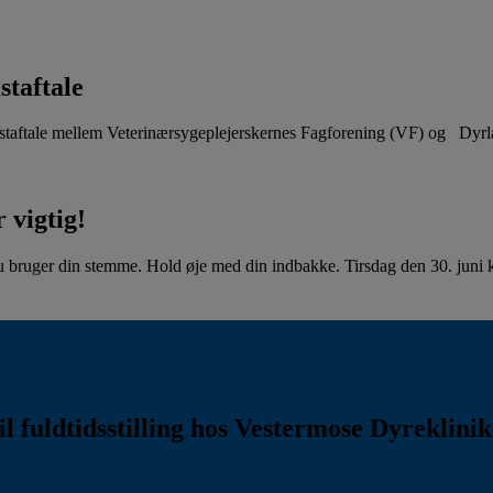
staftale
aftale mellem Veterinærsygeplejerskernes Fagforening (VF) og Dyr
 vigtig!
u bruger din stemme. Hold øje med din indbakke. Tirsdag den 30. juni kl
l fuldtidsstilling hos Vestermose Dyreklini