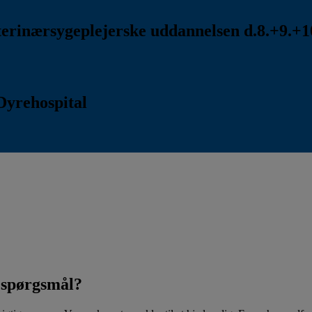
rinærsygeplejerske uddannelsen d.8.+9.+10
Dyrehospital
t spørgsmål?