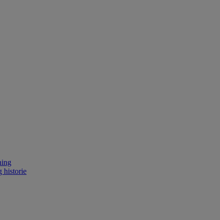
ning
 historie