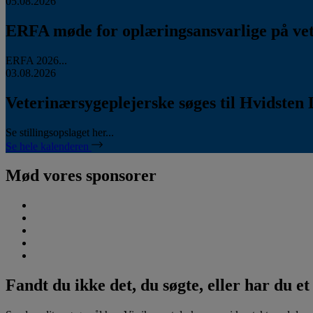
05.08.2026
ERFA møde for oplæringsansvarlige på vete
ERFA 2026...
03.08.2026
Veterinærsygeplejerske søges til Hvidsten 
Se stillingsopslaget her...
Se hele kalenderen
Mød vores sponsorer
Fandt du ikke det, du søgte, eller har du e