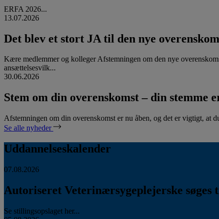
ERFA 2026...
13.07.2026
Det blev et stort JA til den nye overenskom
Kære medlemmer og kolleger Afstemningen om den nye overenskomst
ansættelsesvilk...
30.06.2026
Stem om din overenskomst – din stemme er
Afstemningen om din overenskomst er nu åben, og det er vigtigt, at d
Se alle nyheder
Uddannelseskalender
07.08.2026
Autoriseret Veterinærsygeplejerske søges ti
Se stillingsopslaget her...