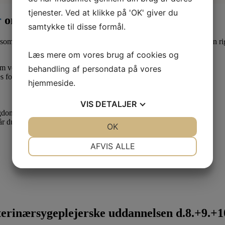
tjenester. Ved at klikke på 'OK' giver du
r
om måneden
samtykke til disse formål.
som lærling eller elev. Derfor er det en god idé at være medlem af en ri
Læs mere om vores brug af cookies og
 om vedr. dine løn- og arbejdsforhold.
behandling af persondata på vores
s forhold.
hjemmeside.
VIS
DETALJER
ygdom.
når du skal have dit første job som uddannet veterinærsygeplejerske.
JA
NEJ
OK
JA
NEJ
NØDVENDIGE
PRÆFERENCER
AFVIS ALLE
JA
NEJ
JA
NEJ
MARKETING
STATISTIK
rinærsygeplejerske uddannelsen d.8.+9.+10