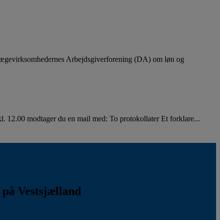
lægevirksomhedernes Arbejdsgiverforening (DA) om løn og
. 12.00 modtager du en mail med: To protokollater Et forklare...
k på Vestsjælland