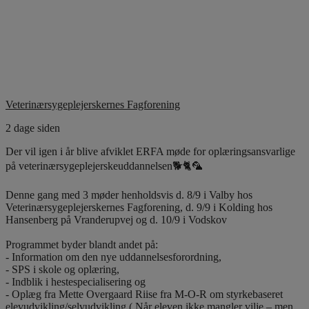
Veterinærsygeplejerskernes Fagforening
2 dage siden
Der vil igen i år blive afviklet ERFA møde for oplæringsansvarlige
på veterinærsygeplejerskeuddannelsen🐕🐈🦜
Denne gang med 3 møder henholdsvis d. 8/9 i Valby hos
Veterinærsygeplejerskernes Fagforening, d. 9/9 i Kolding hos
Hansenberg på Vranderupvej og d. 10/9 i Vodskov
Programmet byder blandt andet på:
- Information om den nye uddannelsesforordning,
- SPS i skole og oplæring,
- Indblik i hestespecialisering og
- Oplæg fra Mette Overgaard Riise fra M-O-R om styrkebaseret
elevudvikling/selvudvikling ( Når eleven ikke mangler vilje – men