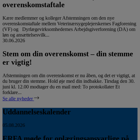
overenskomstaftale
Kære medlemmer og kolleger Afstemningen om den nye
overenskomstaftale mellem Veterinærsygeplejerskernes Fagforening
(VF) og Dyrlægevirksomhedernes Arbejdsgiverforening (DA) om
løn og ansættelsesvilk...
30.06.2026
Stem om din overenskomst – din stemme
er vigtig!
Afstemningen om din overenskomst er nu åben, og det er vigtigt, at
du bruger din stemme. Hold øje med din indbakke. Tirsdag den 30.
juni kl. 12.00 modtager du en mail med: To protokollater Et
forklare...
Se alle nyheder
Uddannelseskalender
05.08.2026
ERFA møde for oplæringsansvarlige på