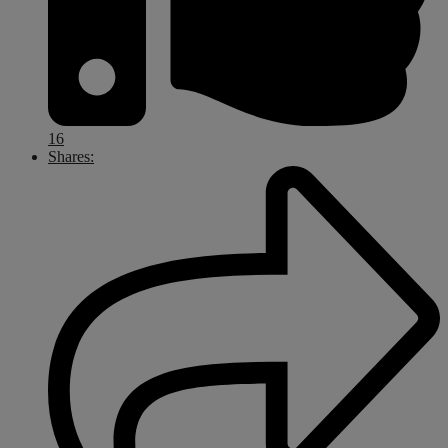
16
Shares: