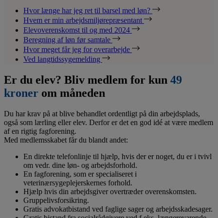
Hvor længe har jeg ret til barsel med løn?
Hvem er min arbejdsmiljørepræsentant
Elevoverenskomst til og med 2024
Beregning af løn før samtale
Hvor meget får jeg for overarbejde
Ved langtidssygemelding
Er du elev? Bliv medlem for kun
49
kroner
om måneden
Du har krav på at blive behandlet ordentligt på din arbejdsplads,
også som lærling eller elev. Derfor er det en god idé at være medlem
af en rigtig fagforening.
Med medlemsskabet får du blandt andet:
En direkte telefonlinje til hjælp, hvis der er noget, du er i tvivl
om vedr. dine løn- og arbejdsforhold.
En fagforening, som er specialiseret i
veterinærsygeplejerskernes forhold.
Hjælp hvis din arbejdsgiver overtræder overenskomsten.
Gruppelivsforsikring.
Gratis advokatbistand ved faglige sager og arbejdsskadesager.
Gratis bistand fra socialrådgivere ved f.eks. længerevarende