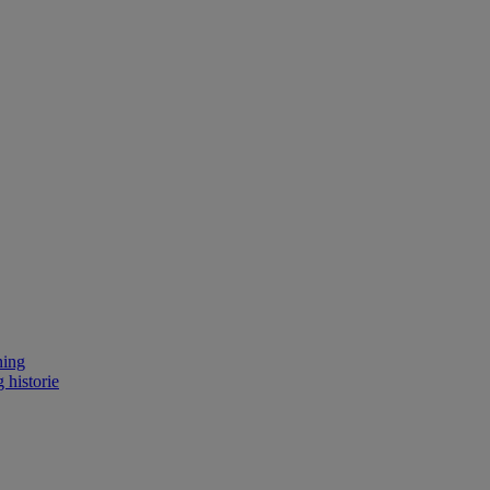
ning
 historie