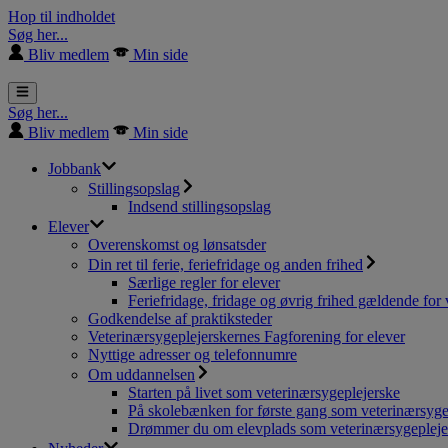
Hop til indholdet
Søg her...
Bliv medlem
Min side
Søg her...
Bliv medlem
Min side
Jobbank
Stillingsopslag
Indsend stillingsopslag
Elever
Overenskomst og lønsatsder
Din ret til ferie, feriefridage og anden frihed
Særlige regler for elever
Feriefridage, fridage og øvrig frihed gældende for 
Godkendelse af praktiksteder
Veterinærsygeplejerskernes Fagforening for elever
Nyttige adresser og telefonnumre
Om uddannelsen
Starten på livet som veterinærsygeplejerske
På skolebænken for første gang som veterinærsyge
Drømmer du om elevplads som veterinærsygepleje