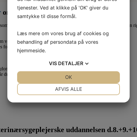
tjenester. Ved at klikke på 'OK' giver du
r
om måneden
samtykke til disse formål.
som lærling eller elev. Derfor er det en god idé at være medlem af en ri
Læs mere om vores brug af cookies og
 om vedr. dine løn- og arbejdsforhold.
behandling af persondata på vores
s forhold.
hjemmeside.
VIS
DETALJER
ygdom.
når du skal have dit første job som uddannet veterinærsygeplejerske.
JA
NEJ
OK
JA
NEJ
NØDVENDIGE
PRÆFERENCER
AFVIS ALLE
JA
NEJ
JA
NEJ
MARKETING
STATISTIK
rinærsygeplejerske uddannelsen d.8.+9.+10