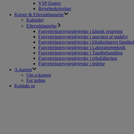
VSP Dagen
Rejsebeskrivelser
Kurser & Efteruddannelse
Kalender
Efteruddannelse
Fagveterinærsygeplejerske i klinisk ernæring
Fagveterinærsygeplejerske i anæstesi af smådyr
Fagveterinærsygeplejerske i klinikrelateret familie
Fagveterinærsygeplejerske i Laboratorieteknik
Fagveterinærsygeplejerske i Tandbehandling
Fagveterinærsygeplejerske i rehabilitering
Fagveterinærsygeplejerske i ledelse
A-kassen
Om a-kassen
For ledige
Kontakt os