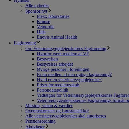
Nyheder
Alle nyheder
Sponsor nyt
Idexx laboratories
Kruuse
Vetnordic
Hills
Enovis Animal Health
Fagforening
Om Veterinærsygeplejerskernes Fagforening
Hvorfor være medlem af VF
Bestyrelsen
Bestyrelses arbejdet
Øvrige personer i foreningen
Er du medlem af den rigtige fagforening?
Hvad er en veterinærsygeplejerske?
Priser for medlemsskab
Persondatapolitik
Vedtægter for Veterinærsygeplejerskernes Fagfore
Veterinærsygeplejerskernes Fagforenings formål og
Mission, vision & værdier
Overenskomster og Lønstatistikker
Alle veterinærsygeplejersker skal autoriseres
Pensionsordning
Aktiviteter