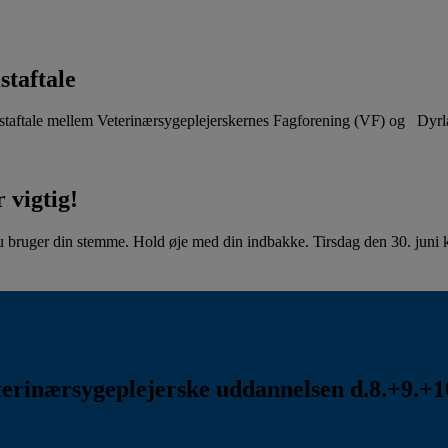
staftale
aftale mellem Veterinærsygeplejerskernes Fagforening (VF) og Dyr
 vigtig!
u bruger din stemme. Hold øje med din indbakke. Tirsdag den 30. juni kl
rinærsygeplejerske uddannelsen d.8.+9.+10