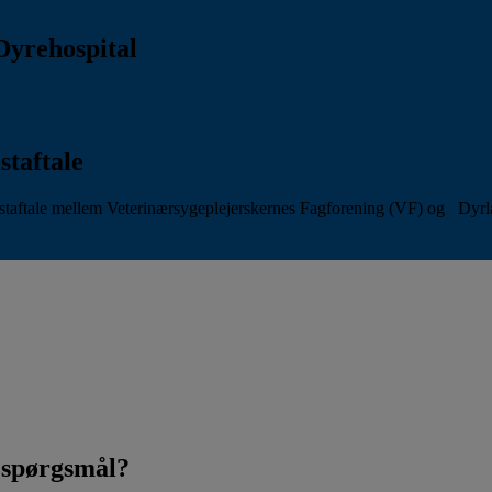
Dyrehospital
staftale
aftale mellem Veterinærsygeplejerskernes Fagforening (VF) og Dyr
t spørgsmål?