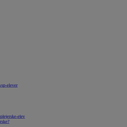
vsp-elever
plejerske-elev
rske?