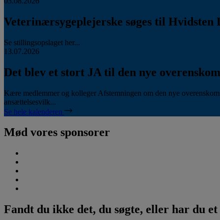
03.08.2026
Veterinærsygeplejerske søges til Hvidsten 
Se stillingsopslaget her...
13.07.2026
Det blev et stort JA til den nye overenskom
Kære medlemmer og kolleger Afstemningen om den nye overenskomst
ansættelsesvilk...
Se hele kalenderen
Mød vores sponsorer
Fandt du ikke det, du søgte, eller har du e