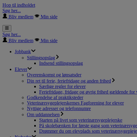
Hop til indholdet
Søg her...
Bliv medlem
Min side
Søg her...
Bliv medlem
Min side
Jobbank
Stillingsopslag
Indsend stillingsopslag
Elever
Overenskomst og lønsatsder
Din ret til ferie, feriefridage og anden frihed
Særlige regler for elever
Feriefridage, fridage og øvrig frihed gældende for 
Godkendelse af praktiksteder
Veterinærsygeplejerskernes Fagforening for elever
Nyttige adresser og telefonnumre
Om uddannelsen
Starten på livet som veterinærsygeplejerske
På skolebænken for første gang som veterinærsyge
Drømmer du om elevplads som veterinærsygepleje