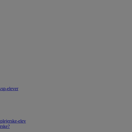
vsp-elever
plejerske-elev
rske?