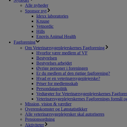
Nyheder
Alle nyheder
Sponsor nyt
Idexx laboratories
Kruuse
Vetnordic
Hills
Enovis Animal Health
Fagforening
Om Veterinærsygeplejerskernes Fagforening
Hvorfor være medlem af VF
Bestyrelsen
Bestyrelses arbejdet
Øvrige personer i foreningen
Er du medlem af den rigtige fagforening?
Hvad er en veterinærsygeplejerske?
Priser for medlemsskab
Persondatapolitik
Vedtægter for Veterinærsygeplejerskernes Fagfore
Veterinærsygeplejerskernes Fagforenings formål og
Mission, vision & værdier
Overenskomster og Lønstatistikker
Alle veterinærsygeplejersker skal autoriseres
Pensionsordning
Aktiviteter