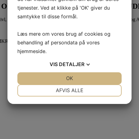
M OP OMKRING LABORATORIEARBEJD
tjenester. Ved at klikke på 'OK' giver du
samtykke til disse formål.
 tvivl, skal skal godt videre eller søger nyt, både som din fagforening og 
Læs mere om vores brug af cookies og
OMKRING LABORATORIEARBEJDET!
behandling af persondata på vores
hjemmeside.
VIS
DETALJER
JA
NEJ
OK
JA
NEJ
NØDVENDIGE
PRÆFERENCER
AFVIS ALLE
JA
NEJ
JA
NEJ
MARKETING
STATISTIK