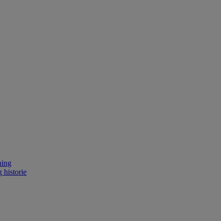
ning
 historie