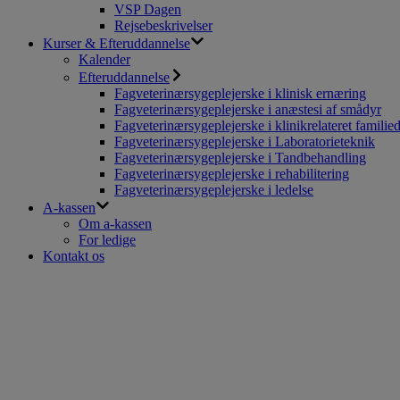
VSP Dagen
Rejsebeskrivelser
Kurser & Efteruddannelse
Kalender
Efteruddannelse
Fagveterinærsygeplejerske i klinisk ernæring
Fagveterinærsygeplejerske i anæstesi af smådyr
Fagveterinærsygeplejerske i klinikrelateret familie
Fagveterinærsygeplejerske i Laboratorieteknik
Fagveterinærsygeplejerske i Tandbehandling
Fagveterinærsygeplejerske i rehabilitering
Fagveterinærsygeplejerske i ledelse
A-kassen
Om a-kassen
For ledige
Kontakt os