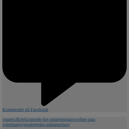
Kommentér på Facebook
vspnet.dk/erfa-moede-for-oplaeringsansvarlige-paa-
veterinaersygeplejerske-uddannelsen/