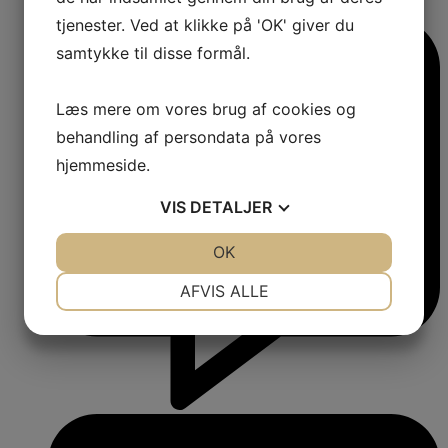
Comments:
tjenester. Ved at klikke på 'OK' giver du
samtykke til disse formål.
Læs mere om vores brug af cookies og
behandling af persondata på vores
hjemmeside.
VIS
DETALJER
JA
NEJ
OK
JA
NEJ
NØDVENDIGE
PRÆFERENCER
AFVIS ALLE
JA
NEJ
JA
NEJ
MARKETING
STATISTIK