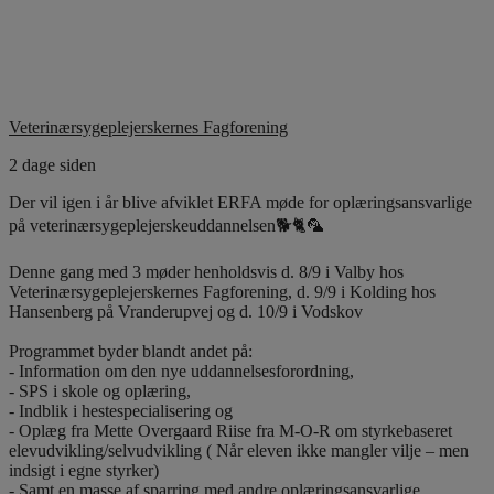
Veterinærsygeplejerskernes Fagforening
2 dage siden
Der vil igen i år blive afviklet ERFA møde for oplæringsansvarlige
på veterinærsygeplejerskeuddannelsen🐕🐈🦜
Denne gang med 3 møder henholdsvis d. 8/9 i Valby hos
Veterinærsygeplejerskernes Fagforening, d. 9/9 i Kolding hos
Hansenberg på Vranderupvej og d. 10/9 i Vodskov
Programmet byder blandt andet på:
- Information om den nye uddannelsesforordning,
- SPS i skole og oplæring,
- Indblik i hestespecialisering og
- Oplæg fra Mette Overgaard Riise fra M-O-R om styrkebaseret
elevudvikling/selvudvikling ( Når eleven ikke mangler vilje – men
indsigt i egne styrker)
- Samt en masse af sparring med andre oplæringsansvarlige.