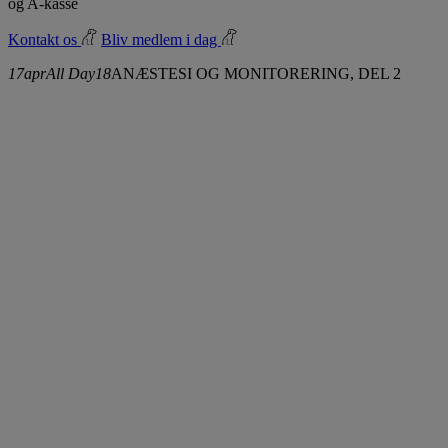
og A-kasse
Kontakt os
Bliv medlem i dag
17
apr
All Day
18
ANÆSTESI OG MONITORERING, DEL 2