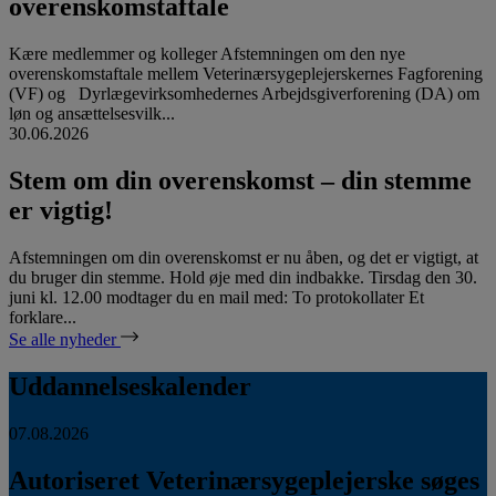
overenskomstaftale
Kære medlemmer og kolleger Afstemningen om den nye
overenskomstaftale mellem Veterinærsygeplejerskernes Fagforening
(VF) og Dyrlægevirksomhedernes Arbejdsgiverforening (DA) om
løn og ansættelsesvilk...
30.06.2026
Stem om din overenskomst – din stemme
er vigtig!
Afstemningen om din overenskomst er nu åben, og det er vigtigt, at
du bruger din stemme. Hold øje med din indbakke. Tirsdag den 30.
juni kl. 12.00 modtager du en mail med: To protokollater Et
forklare...
Se alle nyheder
Uddannelseskalender
07.08.2026
Autoriseret Veterinærsygeplejerske søges