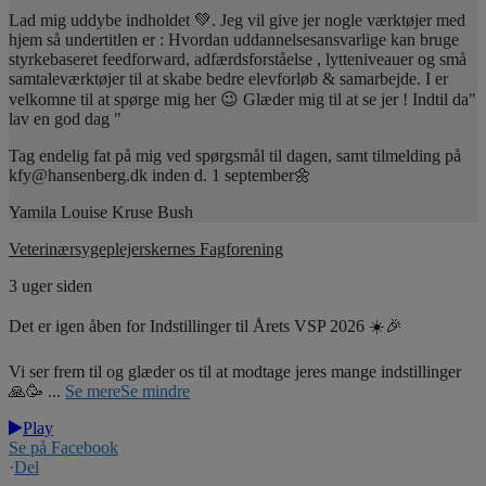
Lad mig uddybe indholdet 💚. Jeg vil give jer nogle værktøjer med
hjem så undertitlen er : Hvordan uddannelsesansvarlige kan bruge
styrkebaseret feedforward, adfærdsforståelse , lytteniveauer og små
samtaleværktøjer til at skabe bedre elevforløb & samarbejde. I er
velkomne til at spørge mig her 😉 Glæder mig til at se jer ! Indtil da"
lav en god dag "
Tag endelig fat på mig ved spørgsmål til dagen, samt tilmelding på
kfy@hansenberg.dk inden d. 1 september🌼
Yamila Louise Kruse Bush
Veterinærsygeplejerskernes Fagforening
3 uger siden
Det er igen åben for Indstillinger til Årets VSP 2026 ☀️🎉
Vi ser frem til og glæder os til at modtage jeres mange indstillinger
🙏🥳
...
Se mere
Se mindre
Play
Se på Facebook
·
Del