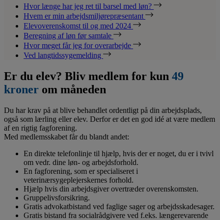
Hvor længe har jeg ret til barsel med løn?
Hvem er min arbejdsmiljørepræsentant
Elevoverenskomst til og med 2024
Beregning af løn før samtale
Hvor meget får jeg for overarbejde
Ved langtidssygemelding
Er du elev? Bliv medlem for kun
49
kroner
om måneden
Du har krav på at blive behandlet ordentligt på din arbejdsplads,
også som lærling eller elev. Derfor er det en god idé at være medlem
af en rigtig fagforening.
Med medlemsskabet får du blandt andet:
En direkte telefonlinje til hjælp, hvis der er noget, du er i tvivl
om vedr. dine løn- og arbejdsforhold.
En fagforening, som er specialiseret i
veterinærsygeplejerskernes forhold.
Hjælp hvis din arbejdsgiver overtræder overenskomsten.
Gruppelivsforsikring.
Gratis advokatbistand ved faglige sager og arbejdsskadesager.
Gratis bistand fra socialrådgivere ved f.eks. længerevarende