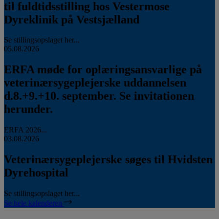
til fuldtidsstilling hos Vestermose
Dyreklinik på Vestsjælland
Se stillingsopslaget her...
05.08.2026
ERFA møde for oplæringsansvarlige på
veterinærsygeplejerske uddannelsen
d.8.+9.+10. september. Se invitationen
herunder.
ERFA 2026...
03.08.2026
Veterinærsygeplejerske søges til Hvidsten
Dyrehospital
Se stillingsopslaget her...
Se hele kalenderen