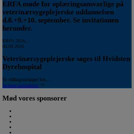
ERFA møde for oplæringsansvarlige på
veterinærsygeplejerske uddannelsen
d.8.+9.+10. september. Se invitationen
herunder.
ERFA 2026...
03.08.2026
Veterinærsygeplejerske søges til Hvidsten
Dyrehospital
Se stillingsopslaget her...
Se hele kalenderen
Mød vores sponsorer