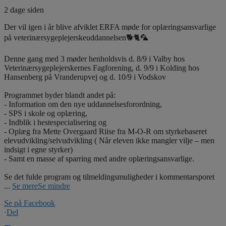
2 dage siden
Der vil igen i år blive afviklet ERFA møde for oplæringsansvarlige
på veterinærsygeplejerskeuddannelsen🐕🐈🦜
Denne gang med 3 møder henholdsvis d. 8/9 i Valby hos
Veterinærsygeplejerskernes Fagforening, d. 9/9 i Kolding hos
Hansenberg på Vranderupvej og d. 10/9 i Vodskov
Programmet byder blandt andet på:
- Information om den nye uddannelsesforordning,
- SPS i skole og oplæring,
- Indblik i hestespecialisering og
- Oplæg fra Mette Overgaard Riise fra M-O-R om styrkebaseret
elevudvikling/selvudvikling ( Når eleven ikke mangler vilje – men
indsigt i egne styrker)
- Samt en masse af sparring med andre oplæringsansvarlige.
Se det fulde program og tilmeldingsmuligheder i kommentarsporet
...
Se mere
Se mindre
Se på Facebook
·
Del