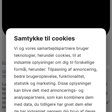
Samtykke til cookies
Vi og vores samarbejdspartnere bruger
teknologier, herunder cookies, til at
indsamle oplysninger om dig til forskellige
Kommentér på Facebook
formål, herunder: Tilpasning af annoncering,
vspnet.dk/erfa-moede-for-oplaeringsansvarlige-paa-
veterinaersygeplejerske-uddannelsen/
bedre brugeroplevelse, funktionalitet,
statistik og marketing. Disse oplysninger
Lad mig uddybe indholdet 💚. Jeg vil give jer nogle værktøjer med
hjem så undertitlen er : Hvordan uddannelsesansvarlige kan bruge
kan blive delt med annoncerings- og
styrkebaseret feedforward, adfærdsforståelse , lytteniveauer og små
analysepartnere, som kan kombinere dem
samtaleværktøjer til at skabe bedre elevforløb & samarbejde. I er
velkomne til at spørge mig her 😉 Glæder mig til at se jer ! Indtil da"
med data, du tidligere har givet dem eller
lav en god dag "
de har indsamlet gennem din brug af deres