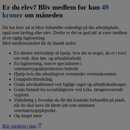
Er du elev? Bliv medlem for kun
49
kroner
om måneden
Du har krav på at blive behandlet ordentligt på din arbejdsplads,
også som lærling eller elev. Derfor er det en god idé at være medlem
af en rigtig fagforening.
Med medlemsskabet får du blandt andet:
En direkte telefonlinje til hjælp, hvis der er noget, du er i tvivl
om vedr. dine løn- og arbejdsforhold.
En fagforening, som er specialiseret i
veterinærsygeplejerskernes forhold.
Hjælp hvis din arbejdsgiver overtræder overenskomsten.
Gruppelivsforsikring.
Gratis advokatbistand ved faglige sager og arbejdsskadesager.
Gratis bistand fra socialrådgivere ved f.eks. længerevarende
sygdom.
Vejledning i, hvordan du får din kontrakt forhandlet på plads,
når du skal have dit første job som uddannet
veterinærsygeplejerske.
Og meget mere
Bliv medlem i dag