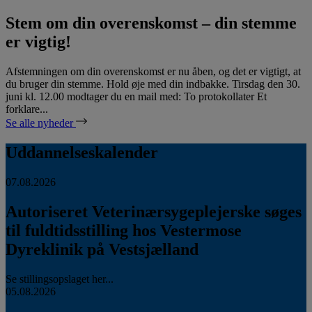
Stem om din overenskomst – din stemme
er vigtig!
Afstemningen om din overenskomst er nu åben, og det er vigtigt, at
du bruger din stemme. Hold øje med din indbakke. Tirsdag den 30.
juni kl. 12.00 modtager du en mail med: To protokollater Et
forklare...
Se alle nyheder
Uddannelseskalender
07.08.2026
Autoriseret Veterinærsygeplejerske søges
til fuldtidsstilling hos Vestermose
Dyreklinik på Vestsjælland
Se stillingsopslaget her...
05.08.2026