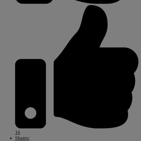
16
Shares: