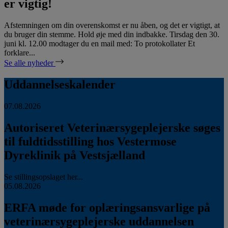
er vigtig!
Afstemningen om din overenskomst er nu åben, og det er vigtigt, at
du bruger din stemme. Hold øje med din indbakke. Tirsdag den 30.
juni kl. 12.00 modtager du en mail med: To protokollater Et
forklare...
Se alle nyheder
Uddannelseskalender
07.08.2026
Autoriseret Veterinærsygeplejerske søges
til fuldtidsstilling hos Vestermose
Dyreklinik på Vestsjælland
Se stillingsopslaget her...
05.08.2026
ERFA møde for oplæringsansvarlige på
veterinærsygeplejerske uddannelsen