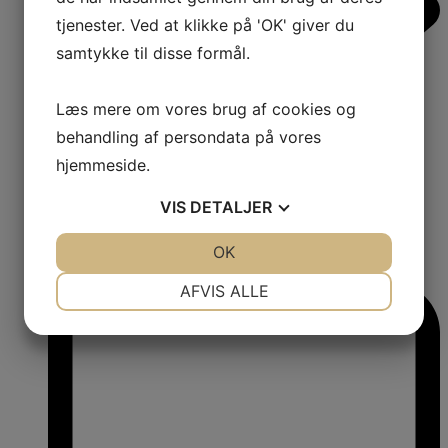
tjenester. Ved at klikke på 'OK' giver du
samtykke til disse formål.
Læs mere om vores brug af cookies og
behandling af persondata på vores
hjemmeside.
VIS
DETALJER
JA
NEJ
OK
JA
NEJ
1
Comments:
NØDVENDIGE
PRÆFERENCER
AFVIS ALLE
JA
NEJ
JA
NEJ
MARKETING
STATISTIK