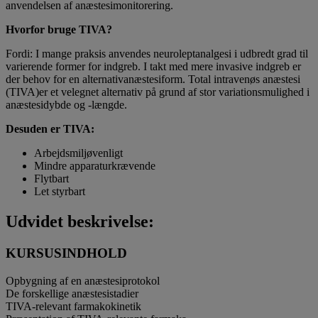
anvendelsen af anæstesimonitorering.
Hvorfor bruge TIVA?
Fordi: I mange praksis anvendes neuroleptanalgesi i udbredt grad til
varierende former for indgreb. I takt med mere invasive indgreb er
der behov for en alternativanæstesiform. Total intravenøs anæstesi
(TIVA)er et velegnet alternativ på grund af stor variationsmulighed i
anæstesidybde og -længde.
Desuden er TIVA:
Arbejdsmiljøvenligt
Mindre apparaturkrævende
Flytbart
Let styrbart
Udvidet beskrivelse:
KURSUSINDHOLD
Opbygning af en anæstesiprotokol
De forskellige anæstesistadier
TIVA-relevant farmakokinetik