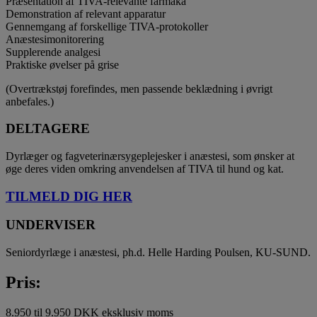
Præsentation af TIVA-relevante farmaka
Demonstration af relevant apparatur
Gennemgang af forskellige TIVA-protokoller
Anæstesimonitorering
Supplerende analgesi
Praktiske øvelser på grise
(Overtrækstøj forefindes, men passende beklædning i øvrigt
anbefales.)
DELTAGERE
Dyrlæger og fagveterinærsygeplejesker i anæstesi, som ønsker at
øge deres viden omkring anvendelsen af TIVA til hund og kat.
TILMELD DIG HER
UNDERVISER
Seniordyrlæge i anæstesi, ph.d. Helle Harding Poulsen, KU-SUND.
Pris:
8.950 til 9.950 DKK eksklusiv moms