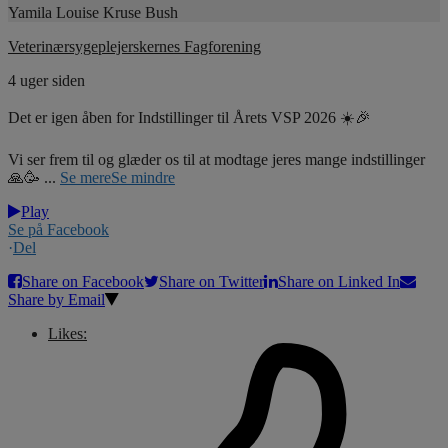
Yamila Louise Kruse Bush
Veterinærsygeplejerskernes Fagforening
4 uger siden
Det er igen åben for Indstillinger til Årets VSP 2026 ☀️🎉
Vi ser frem til og glæder os til at modtage jeres mange indstillinger
🙏🥳
...
Se mere
Se mindre
Play
Se på Facebook
·
Del
Share on Facebook
Share on Twitter
Share on Linked In
Share by Email
Likes: