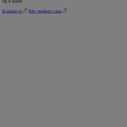
og A-kasse
Kontakt os
Bliv medlem i dag
23
sep
All Day
24
TOTAL INTRAVENØS ANÆSTESI (TIVA)