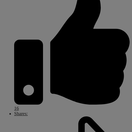
16
Shares: