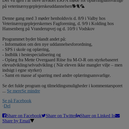
Der vil igen i år blive afviklet ERFA møde for oplæringsansvarlige
på veterinærsygeplejerskeuddannelsen🐕🐈🦜
Denne gang med 3 møder henholdsvis d. 8/9 i Valby hos
Veterinærsygeplejerskernes Fagforening, d. 9/9 i Kolding hos
Hansenberg på Vranderupvej og d. 10/9 i Vodskov
Programmet byder blandt andet på:
- Information om den nye uddannelsesforordning,
- SPS i skole og oplæring,
- Indblik i hestespecialisering og
- Oplæg fra Mette Overgaard Riise fra M-O-R om styrkebaseret
elevudvikling/selvudvikling ( Når eleven ikke mangler vilje – men
indsigt i egne styrker)
- Samt en masse af sparring med andre oplæringsansvarlige.
Se det fulde program og tilmeldingsmuligheder i kommentarsporet
...
Se mere
Se mindre
Se på Facebook
·
Del
Share on Facebook
Share on Twitter
Share on Linked In
Share by Email