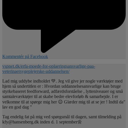
Kommentér på Facebook
vspnet.dk/erfa-moede-for-oplaeringsansvarlige-paa-
veterinaersygeplejerske-uddannelsen/
Lad mig uddybe indholdet 💚. Jeg vil give jer nogle værktøjer med
hjem så undertitlen er : Hvordan uddannelsesansvarlige kan bruge
styrkebaseret feedforward, adfærdsforståelse , lytteniveauer og små
samtaleværktøjer til at skabe bedre elevforløb & samarbejde. I er
velkomne til at spørge mig her 😉 Glæder mig til at se jer ! Indtil da"
lav en god dag "
Tag endelig fat på mig ved spørgsmål til dagen, samt tilmelding på
kfy@hansenberg.dk inden d. 1 september🌼