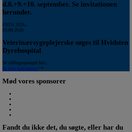
d.8.+9.+10. september. Se invitationen
herunder.
ERFA 2026...
03.08.2026
Veterinærsygeplejerske søges til Hvidsten
Dyrehospital
Se stillingsopslaget her...
Se hele kalenderen
Mød vores sponsorer
Fandt du ikke det, du søgte, eller har du