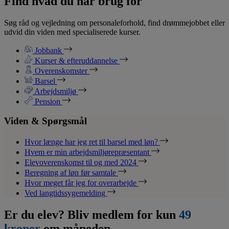
Find hvad du har brug for
Søg råd og vejledning om personaleforhold, find drømmejobbet eller
udvid din viden med specialiserede kurser.
Jobbank
Kurser & efteruddannelse
Overenskomster
Barsel
Arbejdsmiljø
Pension
Viden & Spørgsmål
Hvor længe har jeg ret til barsel med løn?
Hvem er min arbejdsmiljørepræsentant
Elevoverenskomst til og med 2024
Beregning af løn før samtale
Hvor meget får jeg for overarbejde
Ved langtidssygemelding
Er du elev? Bliv medlem for kun
49
kroner
om måneden