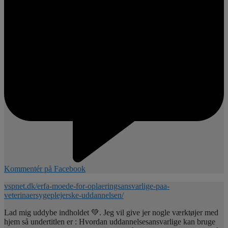
Kommentér på Facebook
vspnet.dk/erfa-moede-for-oplaeringsansvarlige-paa-
veterinaersygeplejerske-uddannelsen/
Lad mig uddybe indholdet 💚. Jeg vil give jer nogle værktøjer med
hjem så undertitlen er : Hvordan uddannelsesansvarlige kan bruge