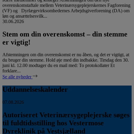
overenskomstaftale mellem Veterinærsygeplejerskernes Fagforening
(VF) og Dyrlægevirksomhedernes Arbejdsgiverforening (DA) om
løn og ansættelsesvilk...
30.06.2026
Stem om din overenskomst – din stemme
er vigtig!
Afstemningen om din overenskomst er nu åben, og det er vigtigt, at
du bruger din stemme. Hold øje med din indbakke. Tirsdag den 30.
juni kl. 12.00 modtager du en mail med: To protokollater Et
forklare...
Se alle nyheder
Uddannelseskalender
07.08.2026
Autoriseret Veterinærsygeplejerske søges
til fuldtidsstilling hos Vestermose
Dyreklinik på Vestsjælland