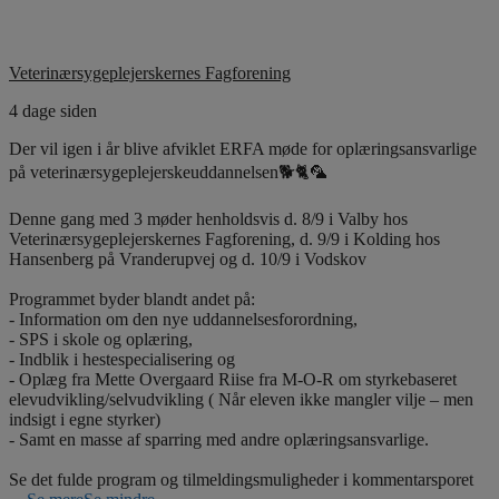
Veterinærsygeplejerskernes Fagforening
4 dage siden
Der vil igen i år blive afviklet ERFA møde for oplæringsansvarlige
på veterinærsygeplejerskeuddannelsen🐕🐈🦜
Denne gang med 3 møder henholdsvis d. 8/9 i Valby hos
Veterinærsygeplejerskernes Fagforening, d. 9/9 i Kolding hos
Hansenberg på Vranderupvej og d. 10/9 i Vodskov
Programmet byder blandt andet på:
- Information om den nye uddannelsesforordning,
- SPS i skole og oplæring,
- Indblik i hestespecialisering og
- Oplæg fra Mette Overgaard Riise fra M-O-R om styrkebaseret
elevudvikling/selvudvikling ( Når eleven ikke mangler vilje – men
indsigt i egne styrker)
- Samt en masse af sparring med andre oplæringsansvarlige.
Se det fulde program og tilmeldingsmuligheder i kommentarsporet