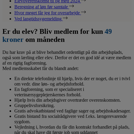
Elevoverenskomst til og med 2024
Beregning af løn før samtale
Hvor meget får jeg for overarbejde
Ved langtidssygemelding
Er du elev? Bliv medlem for kun
49
kroner
om måneden
Du har krav på at blive behandlet ordentligt på din arbejdsplads,
også som lærling eller elev. Derfor er det en god idé at være medlem
af en rigtig fagforening.
Med medlemsskabet får du blandt andet:
En direkte telefonlinje til hjælp, hvis der er noget, du er i tvivl
om vedr. dine løn- og arbejdsforhold.
En fagforening, som er specialiseret i
veterinærsygeplejerskernes forhold.
Hjælp hvis din arbejdsgiver overtræder overenskomsten.
Gruppelivsforsikring.
Gratis advokatbistand ved faglige sager og arbejdsskadesager.
Gratis bistand fra socialrådgivere ved f.eks. længerevarende
sygdom.
Vejledning i, hvordan du får din kontrakt forhandlet på plads,
når du skal have dit første job som uddannet