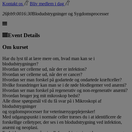
Kontakt os
Bliv medlem i dag
26
feb
9:00
16:30
Blodudstrygninger og Sygdomsprocesser
Event Details
Om kurset
Har du lyst til at lære mere om, hvad man kan se i
blodudstrygninger?
Hvordan ser cellerne ud, når der er infekti
on?
Hvordan ser cellerne ud, når der er cancer?
Hvordan ser man forskel på godartede og ondartede kræftceller?
Hvilke forandringer kan man se i de røde blodlegemer ved anæmi?
Hvordan ser man forskel på regenerativ og non-regenerativ anæmi?
Hvordan bruger jeg mit mikroskop bedst?
Alle disse spørgsmål vil du få svar på i Mikroskopi af
blodudstrygninger
og sygdomsprocesser for veterinærsygeplejersker!
Med udgangspunkt i normale celler trænes du i at identificere de
forskellige celletyper, der ses i en blodudstrygning ved infektion,
anæmi og neoplasi.