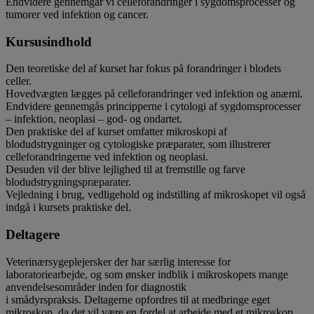
Endvidere gennemgår vi celleforandringer i sygdomsprocesser og
tumorer ved infektion og cancer.
Kursusindhold
Den teoretiske del af kurset har fokus på forandringer i blodets
celler.
Hovedvægten lægges på celleforandringer
ved infektion og anæmi.
Endvidere gennemgås principperne i cytologi af sygdomsprocesser
– infektion, neoplasi – god- og ondartet.
Den praktiske del af kurset omfatter mikroskopi af
blodudstrygninger og cytologiske præparater, som illustrerer
celleforandringerne ved infektion og neoplasi.
Desuden vil der blive lejlighed til at fremstille og farve
blodudstrygningspræparater.
Vejledning i brug, vedligehold og indstilling af mikroskopet vil også
indgå i kursets praktiske del.
Deltagere
Veterinærsygeplejersker der har særlig interesse for
laboratoriearbejde, og som ønsker indblik i mikroskopets mange
a
nvendelsesområder inden for diagnostik
i smådyrspraksis. Deltagerne opfordres til at medbringe eget
mikroskop, da det vil være en fordel at arbejde med et mikroskop,