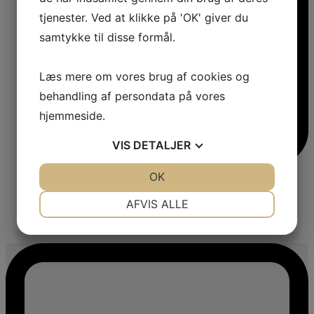
tjenester. Ved at klikke på 'OK' giver du
samtykke til disse formål.
Læs mere om vores brug af cookies og
behandling af persondata på vores
hjemmeside.
VIS
DETALJER
JA
NEJ
OK
JA
NEJ
NØDVENDIGE
PRÆFERENCER
AFVIS ALLE
4
JA
NEJ
JA
NEJ
MARKETING
STATISTIK