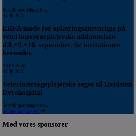
Se stillingsopslaget her...
05.08.2026
ERFA møde for oplæringsansvarlige på
veterinærsygeplejerske uddannelsen
d.8.+9.+10. september. Se invitationen
herunder.
ERFA 2026...
03.08.2026
Veterinærsygeplejerske søges til Hvidsten
Dyrehospital
Se stillingsopslaget her...
Se hele kalenderen
Mød vores sponsorer