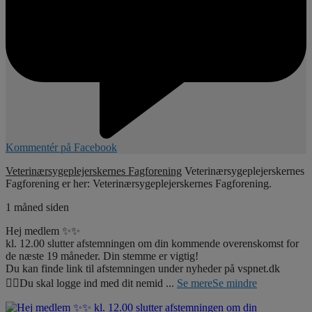
Kommentér på Facebook
Veterinærsygeplejerskernes Fagforening
Veterinærsygeplejerskernes
Fagforening er her: Veterinærsygeplejerskernes Fagforening.
1 måned siden
Hej medlem ✨✨
kl. 12.00 slutter afstemningen om din kommende overenskomst for
de næste 19 måneder. Din stemme er vigtig!
Du kan finde link til afstemningen under nyheder på vspnet.dk
☝🏼Du skal logge ind med dit nemid
...
Se mere
Se mindre