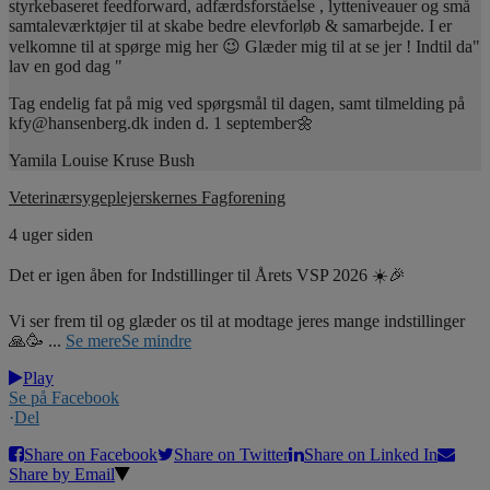
styrkebaseret feedforward, adfærdsforståelse , lytteniveauer og små
samtaleværktøjer til at skabe bedre elevforløb & samarbejde. I er
velkomne til at spørge mig her 😉 Glæder mig til at se jer ! Indtil da"
lav en god dag "
Tag endelig fat på mig ved spørgsmål til dagen, samt tilmelding på
kfy@hansenberg.dk inden d. 1 september🌼
Yamila Louise Kruse Bush
Veterinærsygeplejerskernes Fagforening
4 uger siden
Det er igen åben for Indstillinger til Årets VSP 2026 ☀️🎉
Vi ser frem til og glæder os til at modtage jeres mange indstillinger
🙏🥳
...
Se mere
Se mindre
Play
Se på Facebook
·
Del
Share on Facebook
Share on Twitter
Share on Linked In
Share by Email