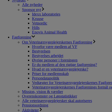
Nyheder
Alle nyheder
Sponsor nyt
Idexx laboratories
Kruuse
Vetnordic
Hills
Enovis Animal Health
Fagforening
Om Veterinærsygeplejerskernes Fagforening
Hvorfor være medlem af VF
Bestyrelsen
Bestyrelses arbejdet
Øvrige personer i foreningen
Er du medlem af den rigtige fagforening?
Hvad er en veterinærsygeplejerske?
Priser for medlemsskab
Persondatapolitik
Vedtægter for Veterinærsygeplejerskernes Fagfore
Veterinærsygeplejerskernes Fagforenings formål og
Mission, vision & værdier
Overenskomster og Lønstatistikker
Alle veterinærsygeplejersker skal autoriseres
Pensionsordning
Aktiviteter