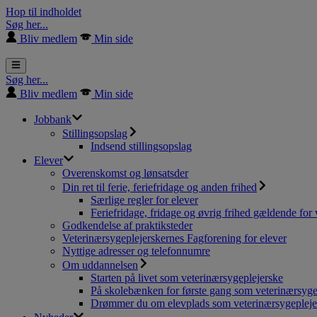
Hop til indholdet
Søg her...
Bliv medlem
Min side
Søg her...
Bliv medlem
Min side
Jobbank
Stillingsopslag
Indsend stillingsopslag
Elever
Overenskomst og lønsatsder
Din ret til ferie, feriefridage og anden frihed
Særlige regler for elever
Feriefridage, fridage og øvrig frihed gældende for 
Godkendelse af praktiksteder
Veterinærsygeplejerskernes Fagforening for elever
Nyttige adresser og telefonnumre
Om uddannelsen
Starten på livet som veterinærsygeplejerske
På skolebænken for første gang som veterinærsyge
Drømmer du om elevplads som veterinærsygepleje