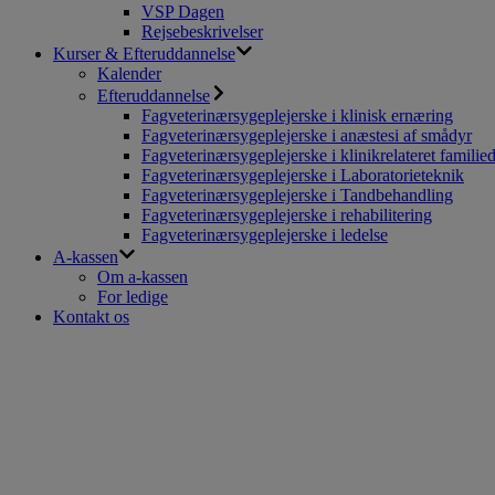
VSP Dagen
Rejsebeskrivelser
Kurser & Efteruddannelse
Kalender
Efteruddannelse
Fagveterinærsygeplejerske i klinisk ernæring
Fagveterinærsygeplejerske i anæstesi af smådyr
Fagveterinærsygeplejerske i klinikrelateret familie
Fagveterinærsygeplejerske i Laboratorieteknik
Fagveterinærsygeplejerske i Tandbehandling
Fagveterinærsygeplejerske i rehabilitering
Fagveterinærsygeplejerske i ledelse
A-kassen
Om a-kassen
For ledige
Kontakt os