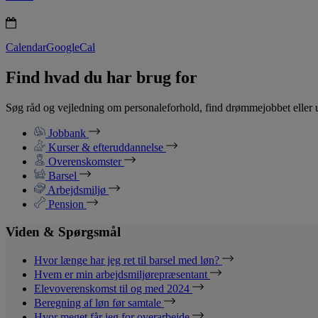
Calendar
GoogleCal
Find hvad du har brug for
Søg råd og vejledning om personaleforhold, find drømmejobbet eller u
Jobbank
Kurser & efteruddannelse
Overenskomster
Barsel
Arbejdsmiljø
Pension
Viden & Spørgsmål
Hvor længe har jeg ret til barsel med løn?
Hvem er min arbejdsmiljørepræsentant
Elevoverenskomst til og med 2024
Beregning af løn før samtale
Hvor meget får jeg for overarbejde