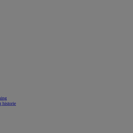
ning
 historie