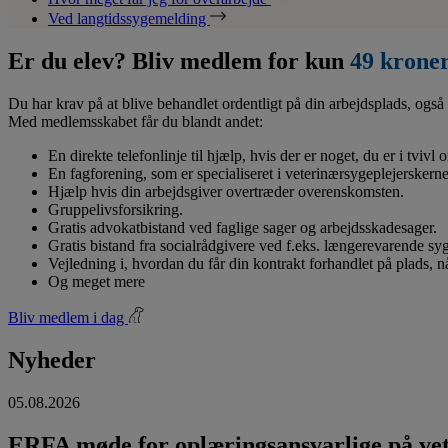
Ved langtidssygemelding
Er du elev? Bliv medlem for kun
49 krone
Du har krav på at blive behandlet ordentligt på din arbejdsplads, også 
Med medlemsskabet får du blandt andet:
En direkte telefonlinje til hjælp, hvis der er noget, du er i tvivl
En fagforening, som er specialiseret i veterinærsygeplejerskerne
Hjælp hvis din arbejdsgiver overtræder overenskomsten.
Gruppelivsforsikring.
Gratis advokatbistand ved faglige sager og arbejdsskadesager.
Gratis bistand fra socialrådgivere ved f.eks. længerevarende s
Vejledning i, hvordan du får din kontrakt forhandlet på plads, 
Og meget mere
Bliv medlem i dag
Nyheder
05.08.2026
ERFA møde for oplæringsansvarlige på vete