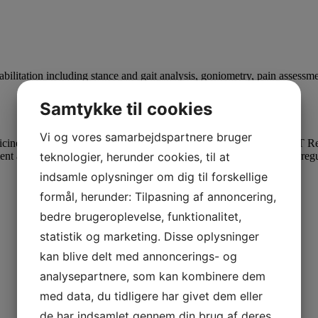
ilitation including stance and gait analysis, goniometry, pain assessmen
Samtykke til cookies
Vi og vores samarbejdspartnere bruger
cine and rehabilitation until 2004 when she established the SMART Refe
teknologier, herunder cookies, til at
nt and rehabilitation, authoured “Care of the Canine Athlete”, and reg
indsamle oplysninger om dig til forskellige
formål, herunder: Tilpasning af annoncering,
bedre brugeroplevelse, funktionalitet,
statistik og marketing. Disse oplysninger
kan blive delt med annoncerings- og
analysepartnere, som kan kombinere dem
med data, du tidligere har givet dem eller
de har indsamlet gennem din brug af deres