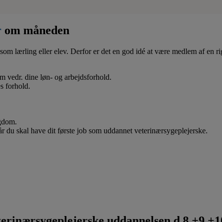
r
om måneden
som lærling eller elev. Derfor er det en god idé at være medlem af en ri
 om vedr. dine løn- og arbejdsforhold.
s forhold.
ygdom.
når du skal have dit første job som uddannet veterinærsygeplejerske.
rinærsygeplejerske uddannelsen d.8.+9.+10