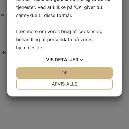
tjenester. Ved at klikke på 'OK' giver du
tcome
samtykke til disse formål.
Læs mere om vores brug af cookies og
behandling af persondata på vores
hjemmeside.
 a higher and more successful level.
VIS
DETALJER
JA
NEJ
OK
JA
NEJ
NØDVENDIGE
PRÆFERENCER
AFVIS ALLE
JA
NEJ
JA
NEJ
MARKETING
STATISTIK