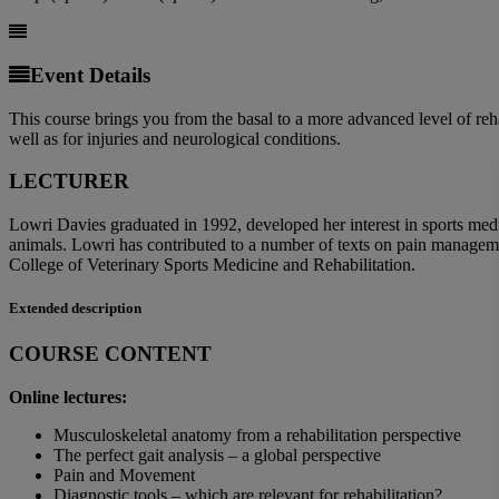
Event Details
This course brings you from the basal to a more advanced level of rehab
well as for injuries and neurological conditions.
LECTURER
Lowri Davies graduated in 1992, developed her interest in sports medi
animals. Lowri has contributed to a number of texts on pain manageme
College of Veterinary Sports Medicine and Rehabilitation.
Extended description
COURSE CONTENT
Online lectures:
Musculoskeletal anatomy from a rehabilitation perspective
The perfect gait analysis – a global perspective
Pain and Movement
Diagnostic tools – which are relevant for rehabilitation?