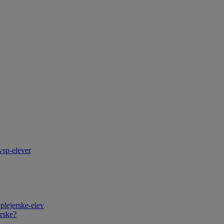
vsp-elever
plejerske-elev
rske?