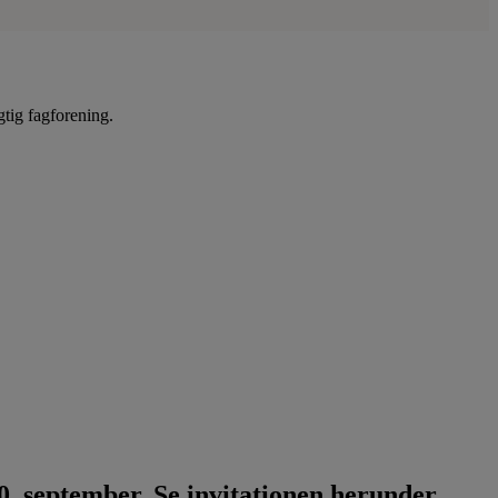
gtig fagforening.
. september. Se invitationen herunder.