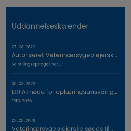
Uddannelseskalender
07.08.2026
Autoriseret Veterinærsygeplejerske
søges til fuldtidsstilling hos
Se stillingsopslaget her...
Vestermose Dyreklinik på
Vestsjælland
05.08.2026
ERFA møde for oplæringsansvarlige
på veterinærsygeplejerske
ERFA 2026...
uddannelsen d.8.+9.+10. september.
Se invitationen herunder.
03.08.2026
Veterinærsygeplejerske søges til