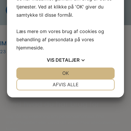
tjenester. Ved at klikke på 'OK' giver du
Kontakt os
Bliv medlem i dag
samtykke til disse formål.
Læs mere om vores brug af cookies og
behandling af persondata på vores
IMG_20230227_091004
hjemmeside.
23. maj 2023
VIS
DETALJER
JA
NEJ
OK
JA
NEJ
NØDVENDIGE
PRÆFERENCER
AFVIS ALLE
JA
NEJ
JA
NEJ
Find hvad du har brug for
MARKETING
STATISTIK
Søg råd og vejledning om personaleforhold, find
drømmejobbet eller udvid din viden med specialiserede
kurser.