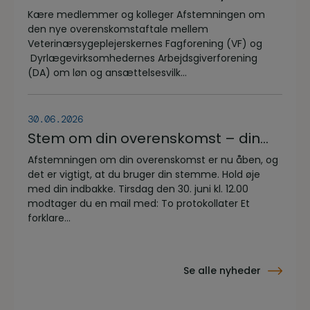
overenskomstaftale
Kære medlemmer og kolleger Afstemningen om
den nye overenskomstaftale mellem
Veterinærsygeplejerskernes Fagforening (VF) og
Dyrlægevirksomhedernes Arbejdsgiverforening
(DA) om løn og ansættelsesvilk...
30.06.2026
Stem om din overenskomst – din
stemme er vigtig!
Afstemningen om din overenskomst er nu åben, og
det er vigtigt, at du bruger din stemme. Hold øje
med din indbakke. Tirsdag den 30. juni kl. 12.00
modtager du en mail med: To protokollater Et
forklare...
Se alle nyheder