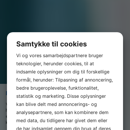
Samtykke til cookies
Vi og vores samarbejdspartnere bruger
teknologier, herunder cookies, til at
indsamle oplysninger om dig til forskellige
formål, herunder: Tilpasning af annoncering,
bedre brugeroplevelse, funktionalitet,
IMG_20230227_091004
statistik og marketing. Disse oplysninger
kan blive delt med annoncerings- og
Vi er en del af serviceforbundet og er til for at
hjælpe dig når du er i tvivl, skal skal godt videre
analysepartnere, som kan kombinere dem
eller søger nyt, både som din fagforening og A-
med data, du tidligere har givet dem eller
kasse
de har indsamlet gennem din brug af deres