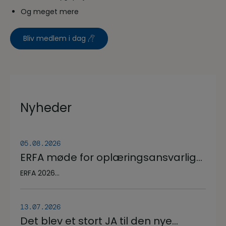
Og meget mere
Bliv medlem i dag
Nyheder
05.08.2026
ERFA møde for oplæringsansvarlige
på veterinærsygeplejerske
ERFA 2026...
uddannelsen d.8.+9.+10. september.
Se invitationen herunder.
13.07.2026
Det blev et stort JA til den nye