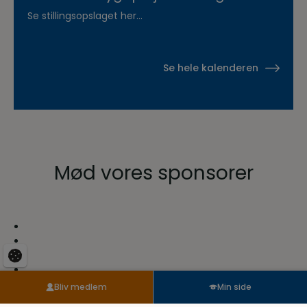
Hvidsten Dyrehospital
Se stillingsopslaget her...
Se hele kalenderen
Mød vores sponsorer
Bliv medlem
Min side