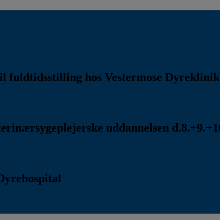
l fuldtidsstilling hos Vestermose Dyreklini
rinærsygeplejerske uddannelsen d.8.+9.+10
Dyrehospital