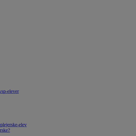
vsp-elever
plejerske-elev
rske?