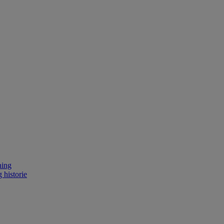
ning
 historie