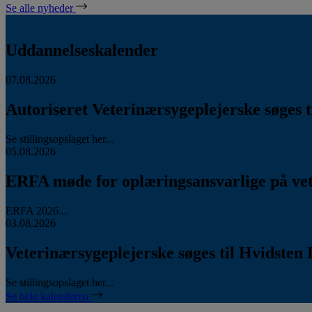
Se alle nyheder
Uddannelseskalender
07.08.2026
Autoriseret Veterinærsygeplejerske søges ti
Se stillingsopslaget her...
05.08.2026
ERFA møde for oplæringsansvarlige på vete
ERFA 2026...
03.08.2026
Veterinærsygeplejerske søges til Hvidsten 
Se stillingsopslaget her...
Se hele kalenderen