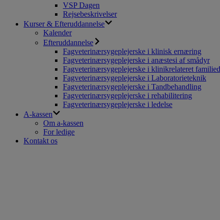
VSP Dagen
Rejsebeskrivelser
Kurser & Efteruddannelse
Kalender
Efteruddannelse
Fagveterinærsygeplejerske i klinisk ernæring
Fagveterinærsygeplejerske i anæstesi af smådyr
Fagveterinærsygeplejerske i klinikrelateret familie
Fagveterinærsygeplejerske i Laboratorieteknik
Fagveterinærsygeplejerske i Tandbehandling
Fagveterinærsygeplejerske i rehabilitering
Fagveterinærsygeplejerske i ledelse
A-kassen
Om a-kassen
For ledige
Kontakt os