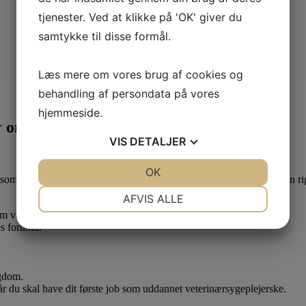
tjenester. Ved at klikke på 'OK' giver du
samtykke til disse formål.
Læs mere om vores brug af cookies og
behandling af persondata på vores
hjemmeside.
r
om måneden
VIS
DETALJER
JA
NEJ
OK
JA
NEJ
som lærling eller elev. Derfor er det en god idé at være medlem af en ri
NØDVENDIGE
PRÆFERENCER
AFVIS ALLE
 om vedr. dine løn- og arbejdsforhold.
JA
NEJ
JA
NEJ
s forhold.
MARKETING
STATISTIK
ygdom.
når du skal have dit første job som uddannet veterinærsygeplejerske.