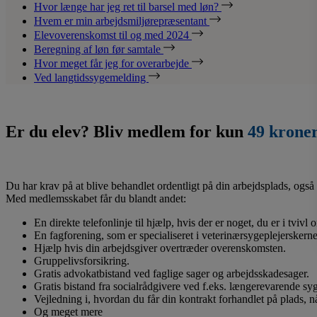
Hvor længe har jeg ret til barsel med løn?
Hvem er min arbejdsmiljørepræsentant
Elevoverenskomst til og med 2024
Beregning af løn før samtale
Hvor meget får jeg for overarbejde
Ved langtidssygemelding
Er du elev? Bliv medlem for kun
49 krone
Du har krav på at blive behandlet ordentligt på din arbejdsplads, også 
Med medlemsskabet får du blandt andet:
En direkte telefonlinje til hjælp, hvis der er noget, du er i tvivl
En fagforening, som er specialiseret i veterinærsygeplejerskerne
Hjælp hvis din arbejdsgiver overtræder overenskomsten.
Gruppelivsforsikring.
Gratis advokatbistand ved faglige sager og arbejdsskadesager.
Gratis bistand fra socialrådgivere ved f.eks. længerevarende s
Vejledning i, hvordan du får din kontrakt forhandlet på plads, 
Og meget mere