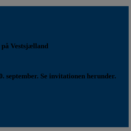
k på Vestsjælland
. september. Se invitationen herunder.