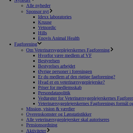
Nyheder
Alle nyheder
Sponsor nyt
Idexx laboratories
Kruuse
Vetnordic
Hills
Enovis Animal Health
Fagforening
Om Veterinærsygeplejerskernes Fagforening
Hvorfor være medlem af VF
Bestyrelsen
Bestyrelses arbejdet
Øvrige personer i foreningen
Er du medlem af den rigtige fagforening?
Hvad er en veterinærsygeplejerske?
Priser for medlemsskab
Persondatapolitik
Vedtægter for Veterinærsygeplejerskernes Fagfore
Veterinærsygeplejerskernes Fagforenings formål og
Mission, vision & værdier
Overenskomster og Lønstatistikker
Alle veterinærsygeplejersker skal autoriseres
Pensionsordning
Aktiviteter