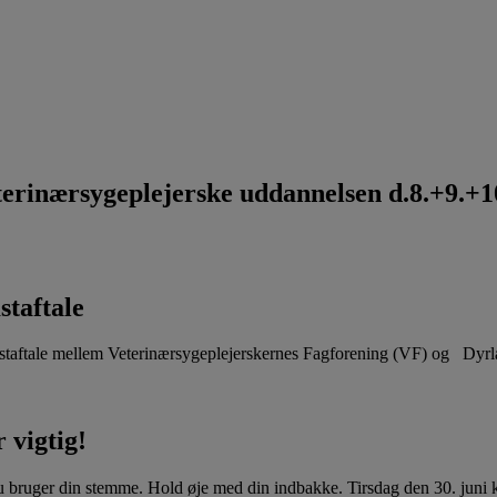
rinærsygeplejerske uddannelsen d.8.+9.+10
staftale
aftale mellem Veterinærsygeplejerskernes Fagforening (VF) og Dyr
 vigtig!
u bruger din stemme. Hold øje med din indbakke. Tirsdag den 30. juni kl