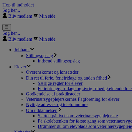
Hop til indholdet
Søg her...
Bliv medlem
Min side
Søg her...
Bliv medlem
Min side
Jobbank
Stillingsopslag
Indsend stillingsopslag
Elever
Overenskomst og lønsatsder
Din ret til ferie, feriefridage og anden frihed
Særlige regler for elever
Feriefridage, fridage og øvrig frihed gældende for 
Godkendelse af praktiksteder
Veterinærsygeplejerskernes Fagforening for elever
Nyttige adresser og telefonnumre
Om uddannelsen
Starten på livet som veterinærsygeplejerske
På skolebænken for første gang som veterinærsyge
Drømmer du om elevplads som veterinærsygepleje