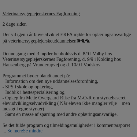
Veterinærsygeplejerskernes Fagforening
2 dage siden
Der vil igen i år blive afviklet ERFA møde for oplæringsansvarlige
på veterinærsygeplejerskeuddannelsen🐕🐈🦜
Denne gang med 3 møder henholdsvis d. 8/9 i Valby hos
Veterinærsygeplejerskernes Fagforening, d. 9/9 i Kolding hos
Hansenberg på Vranderupvej og d. 10/9 i Vodskov
Programmet byder blandt andet på:
- Information om den nye uddannelsesforordning,
- SPS i skole og oplæring,
- Indblik i hestespecialisering og
- Oplæg fra Mette Overgaard Riise fra M-O-R om styrkebaseret
elevudvikling/selvudvikling ( Når eleven ikke mangler vilje – men
indsigt i egne styrker)
- Samt en masse af sparring med andre oplæringsansvarlige.
Se det fulde program og tilmeldingsmuligheder i kommentarsporet
...
Se mere
Se mindre