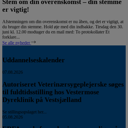
Stem om din overenskomst – din stemme
er vigtig!
Afstemningen om din overenskomst er nu åben, og det er vigtigt, at
du bruger din stemme. Hold øje med din indbakke. Tirsdag den 30.
juni kl. 12.00 modtager du en mail med: To protokollater Et
forklare...
Se alle nyheder
Uddannelseskalender
07.08.2026
Autoriseret Veterinærsygeplejerske søges
til fuldtidsstilling hos Vestermose
Dyreklinik på Vestsjælland
Se stillingsopslaget her...
05.08.2026