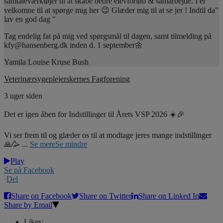
samtaleværktøjer til at skabe bedre elevforløb & samarbejde. I er
velkomne til at spørge mig her 😉 Glæder mig til at se jer ! Indtil da"
lav en god dag "
Tag endelig fat på mig ved spørgsmål til dagen, samt tilmelding på
kfy@hansenberg.dk inden d. 1 september🌼
Yamila Louise Kruse Bush
Veterinærsygeplejerskernes Fagforening
3 uger siden
Det er igen åben for Indstillinger til Årets VSP 2026 ☀️🎉
Vi ser frem til og glæder os til at modtage jeres mange indstillinger
🙏🥳
...
Se mere
Se mindre
Play
Se på Facebook
·
Del
Share on Facebook
Share on Twitter
Share on Linked In
Share by Email
Likes: