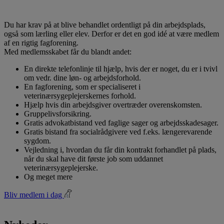
Du har krav på at blive behandlet ordentligt på din arbejdsplads,
også som lærling eller elev. Derfor er det en god idé at være medlem
af en rigtig fagforening.
Med medlemsskabet får du blandt andet:
En direkte telefonlinje til hjælp, hvis der er noget, du er i tvivl
om vedr. dine løn- og arbejdsforhold.
En fagforening, som er specialiseret i
veterinærsygeplejerskernes forhold.
Hjælp hvis din arbejdsgiver overtræder overenskomsten.
Gruppelivsforsikring.
Gratis advokatbistand ved faglige sager og arbejdsskadesager.
Gratis bistand fra socialrådgivere ved f.eks. længerevarende
sygdom.
Vejledning i, hvordan du får din kontrakt forhandlet på plads,
når du skal have dit første job som uddannet
veterinærsygeplejerske.
Og meget mere
Bliv medlem i dag