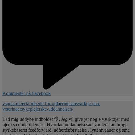
Kommentér på Facebook
vspnet.dk/erfa-moede-for-oplaeringsansvarlige-paa-
veterinaersygeplejerske-uddannelsen/
Lad mig uddybe indholdet 💚. Jeg vil give jer nogle værktøjer med
hjem så undertitlen er : Hvordan uddannelsesansvarlige kan bruge
styrkebaseret feedforward, adfærdsforståelse , lytteniveauer og små