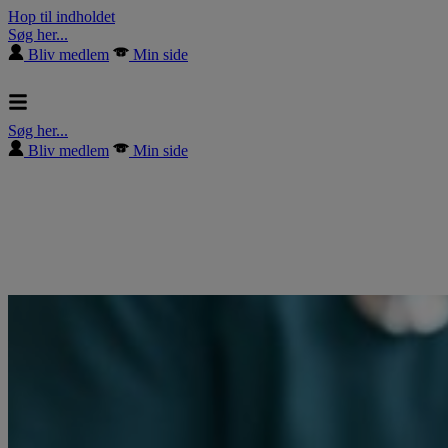
Hop til indholdet
Søg her...
Bliv medlem
Min side
Søg her...
Bliv medlem
Min side