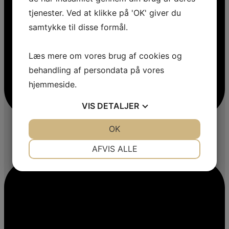
tjenester. Ved at klikke på 'OK' giver du
samtykke til disse formål.
Læs mere om vores brug af cookies og
behandling af persondata på vores
hjemmeside.
VIS
DETALJER
JA
NEJ
OK
JA
NEJ
NØDVENDIGE
PRÆFERENCER
AFVIS ALLE
JA
NEJ
JA
NEJ
MARKETING
STATISTIK