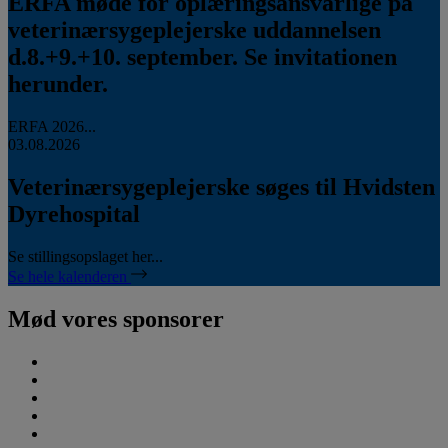
ERFA møde for oplæringsansvarlige på
veterinærsygeplejerske uddannelsen
d.8.+9.+10. september. Se invitationen
herunder.
ERFA 2026...
03.08.2026
Veterinærsygeplejerske søges til Hvidsten
Dyrehospital
Se stillingsopslaget her...
Se hele kalenderen
Mød vores sponsorer