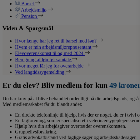
Barsel
Arbejdsmiljø
Pension
Viden & Spørgsmål
Hvor længe har jeg ret til barsel med løn?
Hvem er min arbejdsmiljørepræsentant
Elevoverenskomst til og med 2024
Beregning af løn før samtale
Hvor meget får jeg for overarbejde
Ved langtidssygemelding
Er du elev? Bliv medlem for kun
49 krone
Du har krav på at blive behandlet ordentligt på din arbejdsplads, også 
Med medlemsskabet får du blandt andet:
En direkte telefonlinje til hjælp, hvis der er noget, du er i tvivl
En fagforening, som er specialiseret i veterinærsygeplejerskerne
Hjælp hvis din arbejdsgiver overtræder overenskomsten.
Gruppelivsforsikring.
Gratis advokatbistand ved faglige sager og arbejdsskadesager.