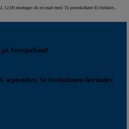
. 12.00 modtager du en mail med: To protokollater Et forklare...
k på Vestsjælland
. september. Se invitationen herunder.