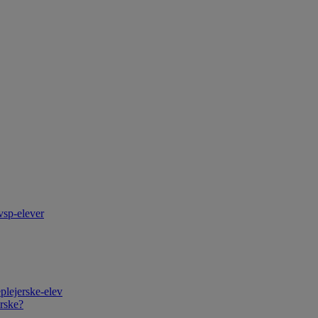
vsp-elever
plejerske-elev
rske?