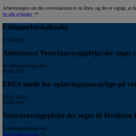
Afstemningen om din overenskomst er nu åben, og det er vigtigt, at d
Se alle nyheder
Uddannelseskalender
07.08.2026
Autoriseret Veterinærsygeplejerske søges ti
Se stillingsopslaget her...
05.08.2026
ERFA møde for oplæringsansvarlige på vete
ERFA 2026...
03.08.2026
Veterinærsygeplejerske søges til Hvidsten 
Se stillingsopslaget her...
Se hele kalenderen