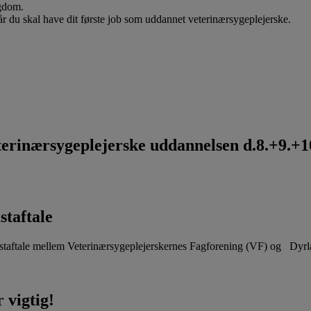
ygdom.
når du skal have dit første job som uddannet veterinærsygeplejerske.
rinærsygeplejerske uddannelsen d.8.+9.+10
staftale
aftale mellem Veterinærsygeplejerskernes Fagforening (VF) og Dyr
 vigtig!