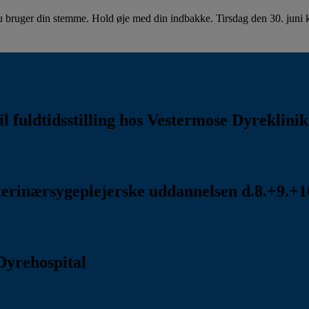
u bruger din stemme. Hold øje med din indbakke. Tirsdag den 30. juni kl
l fuldtidsstilling hos Vestermose Dyreklini
rinærsygeplejerske uddannelsen d.8.+9.+10
Dyrehospital