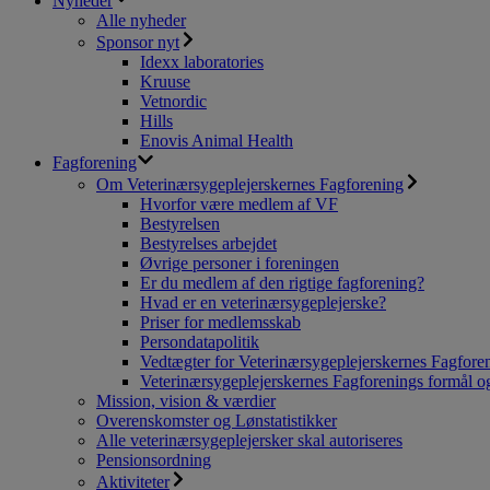
Nyheder
Alle nyheder
Sponsor nyt
Idexx laboratories
Kruuse
Vetnordic
Hills
Enovis Animal Health
Fagforening
Om Veterinærsygeplejerskernes Fagforening
Hvorfor være medlem af VF
Bestyrelsen
Bestyrelses arbejdet
Øvrige personer i foreningen
Er du medlem af den rigtige fagforening?
Hvad er en veterinærsygeplejerske?
Priser for medlemsskab
Persondatapolitik
Vedtægter for Veterinærsygeplejerskernes Fagfore
Veterinærsygeplejerskernes Fagforenings formål og
Mission, vision & værdier
Overenskomster og Lønstatistikker
Alle veterinærsygeplejersker skal autoriseres
Pensionsordning
Aktiviteter