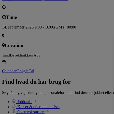
Time
14. september 2026 9:00 - 16:00
(GMT+00:00)
Location
TandDyreklinikken ApS
Calendar
GoogleCal
Find hvad du har brug for
Søg råd og vejledning om personaleforhold, find drømmejobbet eller u
Jobbank
Kurser & efteruddannelse
Overenskomster