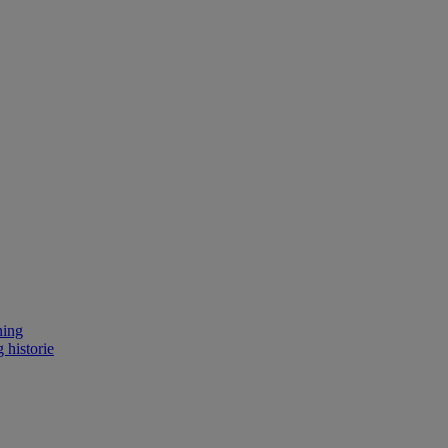
ning
 historie