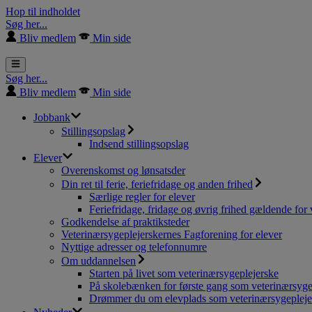
Hop til indholdet
Søg her...
Bliv medlem
Min side
Søg her...
Bliv medlem
Min side
Jobbank
Stillingsopslag
Indsend stillingsopslag
Elever
Overenskomst og lønsatsder
Din ret til ferie, feriefridage og anden frihed
Særlige regler for elever
Feriefridage, fridage og øvrig frihed gældende for 
Godkendelse af praktiksteder
Veterinærsygeplejerskernes Fagforening for elever
Nyttige adresser og telefonnumre
Om uddannelsen
Starten på livet som veterinærsygeplejerske
På skolebænken for første gang som veterinærsyge
Drømmer du om elevplads som veterinærsygepleje