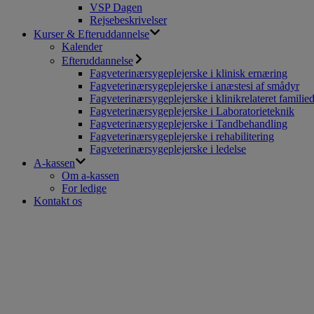
VSP Dagen
Rejsebeskrivelser
Kurser & Efteruddannelse
Kalender
Efteruddannelse
Fagveterinærsygeplejerske i klinisk ernæring
Fagveterinærsygeplejerske i anæstesi af smådyr
Fagveterinærsygeplejerske i klinikrelateret familie
Fagveterinærsygeplejerske i Laboratorieteknik
Fagveterinærsygeplejerske i Tandbehandling
Fagveterinærsygeplejerske i rehabilitering
Fagveterinærsygeplejerske i ledelse
A-kassen
Om a-kassen
For ledige
Kontakt os