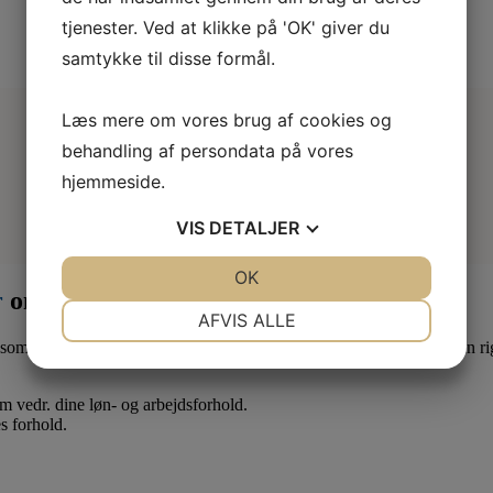
tjenester. Ved at klikke på 'OK' giver du
samtykke til disse formål.
Læs mere om vores brug af cookies og
behandling af persondata på vores
hjemmeside.
VIS
DETALJER
JA
NEJ
OK
JA
NEJ
r
om måneden
NØDVENDIGE
PRÆFERENCER
AFVIS ALLE
som lærling eller elev. Derfor er det en god idé at være medlem af en ri
JA
NEJ
JA
NEJ
MARKETING
STATISTIK
 om vedr. dine løn- og arbejdsforhold.
s forhold.