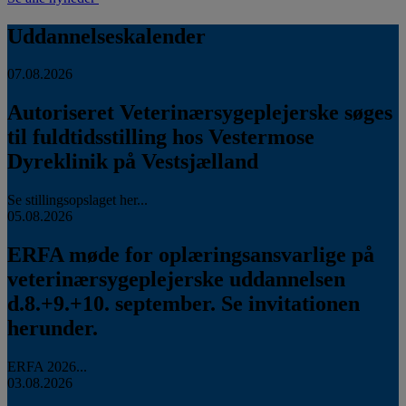
Uddannelseskalender
07.08.2026
Autoriseret Veterinærsygeplejerske søges
til fuldtidsstilling hos Vestermose
Dyreklinik på Vestsjælland
Se stillingsopslaget her...
05.08.2026
ERFA møde for oplæringsansvarlige på
veterinærsygeplejerske uddannelsen
d.8.+9.+10. september. Se invitationen
herunder.
ERFA 2026...
03.08.2026