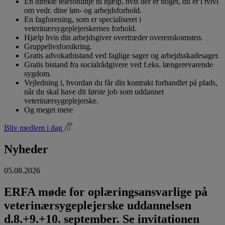
En direkte telefonlinje til hjælp, hvis der er noget, du er i tvivl
om vedr. dine løn- og arbejdsforhold.
En fagforening, som er specialiseret i
veterinærsygeplejerskernes forhold.
Hjælp hvis din arbejdsgiver overtræder overenskomsten.
Gruppelivsforsikring.
Gratis advokatbistand ved faglige sager og arbejdsskadesager.
Gratis bistand fra socialrådgivere ved f.eks. længerevarende
sygdom.
Vejledning i, hvordan du får din kontrakt forhandlet på plads,
når du skal have dit første job som uddannet
veterinærsygeplejerske.
Og meget mere
Bliv medlem i dag
Nyheder
05.08.2026
ERFA møde for oplæringsansvarlige på
veterinærsygeplejerske uddannelsen
d.8.+9.+10. september. Se invitationen