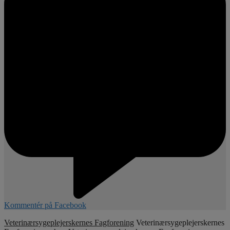
Kommentér på Facebook
Veterinærsygeplejerskernes Fagforening
Veterinærsygeplejerskernes