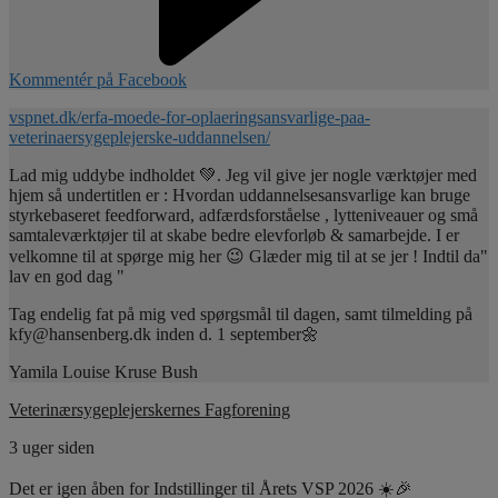
Kommentér på Facebook
vspnet.dk/erfa-moede-for-oplaeringsansvarlige-paa-
veterinaersygeplejerske-uddannelsen/
Lad mig uddybe indholdet 💚. Jeg vil give jer nogle værktøjer med
hjem så undertitlen er : Hvordan uddannelsesansvarlige kan bruge
styrkebaseret feedforward, adfærdsforståelse , lytteniveauer og små
samtaleværktøjer til at skabe bedre elevforløb & samarbejde. I er
velkomne til at spørge mig her 😉 Glæder mig til at se jer ! Indtil da"
lav en god dag "
Tag endelig fat på mig ved spørgsmål til dagen, samt tilmelding på
kfy@hansenberg.dk inden d. 1 september🌼
Yamila Louise Kruse Bush
Veterinærsygeplejerskernes Fagforening
3 uger siden
Det er igen åben for Indstillinger til Årets VSP 2026 ☀️🎉