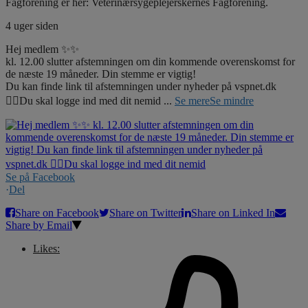
Fagforening er her: Veterinærsygeplejerskernes Fagforening.
4 uger siden
Hej medlem ✨✨
kl. 12.00 slutter afstemningen om din kommende overenskomst for
de næste 19 måneder. Din stemme er vigtig!
Du kan finde link til afstemningen under nyheder på vspnet.dk
☝🏼Du skal logge ind med dit nemid
...
Se mere
Se mindre
Se på Facebook
·
Del
Share on Facebook
Share on Twitter
Share on Linked In
Share by Email
Likes: