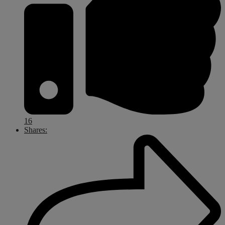
16
Shares: