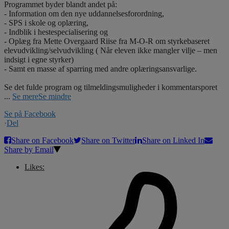
Programmet byder blandt andet på:
- Information om den nye uddannelsesforordning,
- SPS i skole og oplæring,
- Indblik i hestespecialisering og
- Oplæg fra Mette Overgaard Riise fra M-O-R om styrkebaseret
elevudvikling/selvudvikling ( Når eleven ikke mangler vilje – men
indsigt i egne styrker)
- Samt en masse af sparring med andre oplæringsansvarlige.
Se det fulde program og tilmeldingsmuligheder i kommentarsporet
...
Se mere
Se mindre
Se på Facebook
·
Del
Share on Facebook
Share on Twitter
Share on Linked In
Share by Email
Likes: