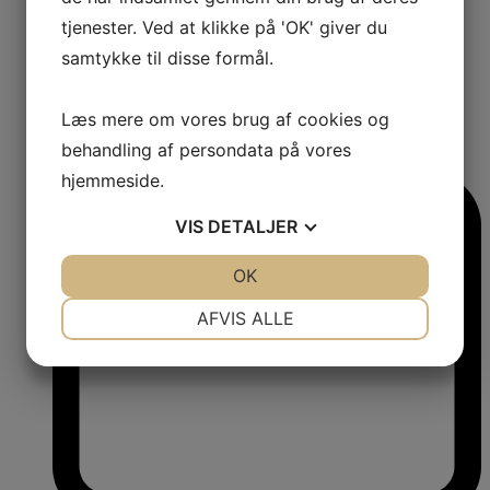
tjenester. Ved at klikke på 'OK' giver du
samtykke til disse formål.
Læs mere om vores brug af cookies og
1
behandling af persondata på vores
Comments:
hjemmeside.
VIS
DETALJER
JA
NEJ
OK
JA
NEJ
NØDVENDIGE
PRÆFERENCER
AFVIS ALLE
JA
NEJ
JA
NEJ
MARKETING
STATISTIK