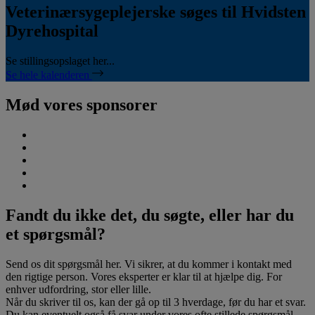
Veterinærsygeplejerske søges til Hvidsten
Dyrehospital
Se stillingsopslaget her...
Se hele kalenderen
Mød vores sponsorer
Fandt du ikke det, du søgte, eller har du
et spørgsmål?
Send os dit spørgsmål her. Vi sikrer, at du kommer i kontakt med
den rigtige person. Vores eksperter er klar til at hjælpe dig. For
enhver udfordring, stor eller lille.
Når du skriver til os, kan der gå op til 3 hverdage, før du har et svar.
Du kan eventuelt også få svar under vores ofte stillede spørgsmål.