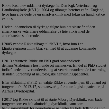
Rikke Fast blev uddannet dyrlæge fra Den Kgl. Veterinær- og
Landbohøjskole (KVL) i 2004 og tilbragte herefter et år i England,
hvor hun arbejdede på en smådyrsklinik med fokus på hund, kat og
exotics.
Under uddannelsen til dyrlæge fulgte hun det sidste år af den
amerikanske veterinære uddannelse på lige vilkår med de
amerikanske studerende.
I 2005 vendte Rikke tilbage til ”KVL”, hvor hun i en
klinikveterinærstilling bl.a. var med til at uddanne kommende
dyrlæger.
I 2013 afsluttede Rikke sin PhD grad omhandlende
demens/Alzheimers hos hunde og mennesker. En del af PhD-studiet
indbefattede udover undervisning af veterinærstuderende i neurologi
desuden udredning af neurologiske henvisningspatienter.
Efter afslutning af PhD´en valgte Rikke at vende hjem til Jylland og
fungerede fra 2013-17, som ansvarlig for neurologiske patienter på
Aarhus Dyrehospital.
I 2017 tog Rikke skridtet til at starte Viborg Dyreklinik, som både
fungerer som en helt almindelig dyreklinik, samt som
henvisningsklinik for neurologiske patienter fra hele Jylland og Fyn.