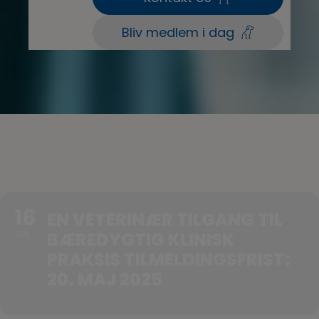
Bliv medlem i dag
16
EN VETERINÆR TILGANG TIL
BÆREDYGTIG KLINISK
JUN
PRAKSIS TILMELDINGSFRIST:
20. MAJ 2025