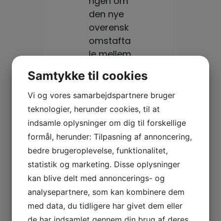
d.8.+9.
ngen om
overen
+10.
den nye
skoms
overensk
septe
taftale
omstafta
mber.
le mellem
Se
Veterinæ
Samtykke til cookies
invitati
rsygeplej
onen
erskernes
Vi og vores samarbejdspartnere bruger
Fagforeni
herun
teknologier, herunder cookies, til at
ng (VF)
indsamle oplysninger om dig til forskellige
der.
og
formål, herunder: Tilpasning af annoncering,
Dyrlæge
bedre brugeroplevelse, funktionalitet,
virksomh
statistik og marketing. Disse oplysninger
edernes
kan blive delt med annoncerings- og
Arbejdsgi
analysepartnere, som kan kombinere dem
verforeni
med data, du tidligere har givet dem eller
ng (DA)
de har indsamlet gennem din brug af deres