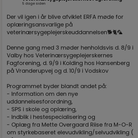
5 dage siden
Der vil igen i år blive afviklet ERFA møde for
oplæringsansvarlige på
veterinærsygeplejerskeuddannelsen🐕🐈🦜
Denne gang med 3 møder henholdsvis d. 8/9 i
Valby hos Veterinærsygeplejerskernes
Fagforening, d. 9/9 i Kolding hos Hansenberg
på Vranderupvej og d. 10/9 i Vodskov
Programmet byder blandt andet på:
- Information om den nye
uddannelsesforordning,
- SPS i skole og oplæring,
- Indblik i hestespecialisering og
- Oplæg fra Mette Overgaard Riise fra M-O-R
om styrkebaseret elevudvikling/selvudvikling (