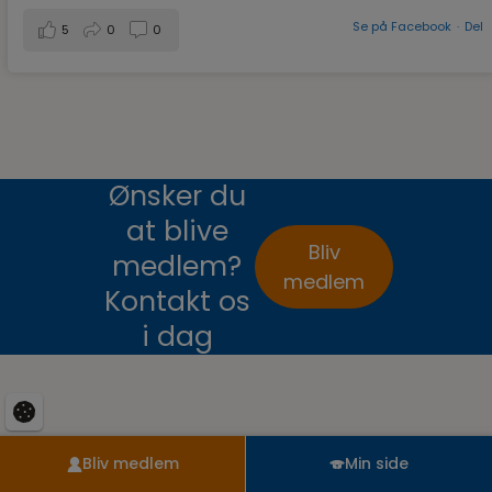
Se på Facebook
·
Del
5
0
0
Ønsker du
at blive
Bliv
medlem?
medlem
Kontakt os
i dag
Bliv medlem
Min side