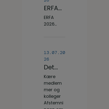
ERFA
møde
ERFA
for
2026...
oplæri
ngsan
svarlig
13.07.20
e på
26
veterin
Det
ærsyg
blev et
Kære
eplejer
stort
medlem
ske
JA til
mer og
uddan
kolleger
den
nelsen
Afstemni
nye