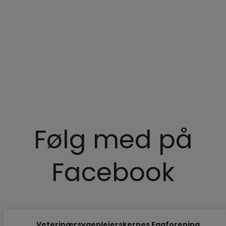
svar under vores ofte
stillede spørgsmål.
Følg med på
Facebook
Veterinærsygeplejerskernes Fagforening