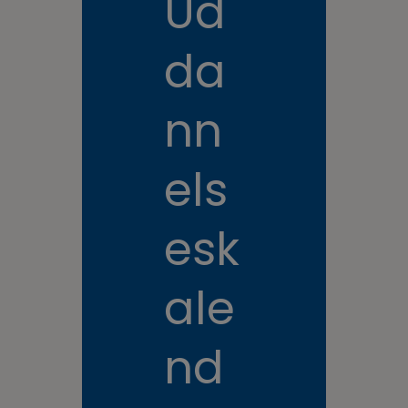
Ud
da
nn
els
esk
ale
nd