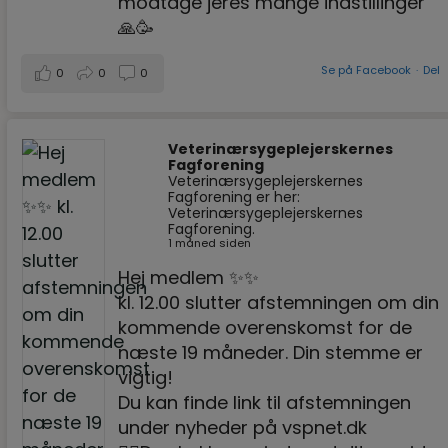
modtage jeres mange indstillinger
🙏🥳
Se på Facebook
·
Del
0
0
0
Veterinærsygeplejerskernes
Fagforening
Veterinærsygeplejerskernes
Fagforening er her:
Veterinærsygeplejerskernes
Fagforening.
1 måned siden
Hej medlem ✨✨
kl. 12.00 slutter afstemningen om din
kommende overenskomst for de
næste 19 måneder. Din stemme er
vigtig!
Du kan finde link til afstemningen
under nyheder på vspnet.dk