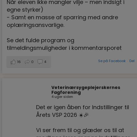
Når eleven ikke mangler vilje – men indsigt i
egne styrker)
- Samt en masse af sparring med andre
oplæringsansvarlige.
Se det fulde program og
tilmeldingsmuligheder i kommentarsporet
Se på Facebook
·
Del
16
0
4
Veterinærsygeplejerskernes
Fagforening
4 uger siden
Det er igen åben for Indstillinger til
Årets VSP 2026 ☀️🎉
Vi ser frem til og glæder os til at