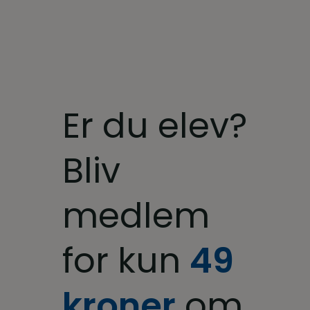
Er du elev?
Bliv
medlem
for kun
49
kroner
om