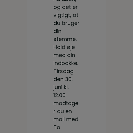
stem
og det er
me er
vigtigt, at
vigtig!
du bruger
din
stemme.
Hold øje
med din
indbakke.
Tirsdag
den 30.
juni kl.
12.00
modtage
r du en
mail med:
To