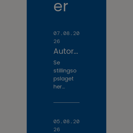
er
07.08.20
26
Autoris
eret
Se
Veteri
stillingso
nærsy
pslaget
her...
geplej
erske
søges
til
05.08.20
fuldtid
26