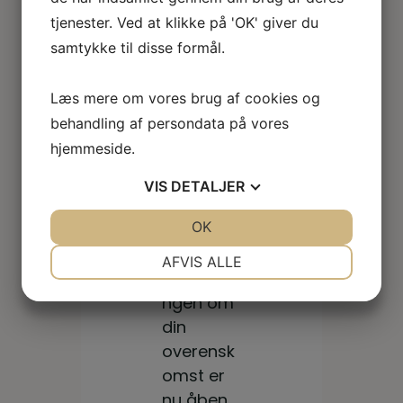
om løn
tjenester. Ved at klikke på 'OK' giver du
og
samtykke til disse formål.
ansættel
sesvilk...
Læs mere om vores brug af cookies og
behandling af persondata på vores
hjemmeside.
VIS
DETALJER
30.06.20
26
JA
NEJ
OK
JA
NEJ
Stem
NØDVENDIGE
PRÆFERENCER
AFVIS ALLE
om
Afstemni
JA
NEJ
JA
NEJ
din
ngen om
MARKETING
STATISTIK
overen
din
overensk
skoms
omst er
t – din
nu åben,