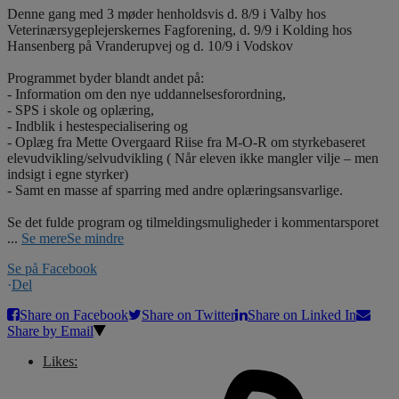
Denne gang med 3 møder henholdsvis d. 8/9 i Valby hos
Veterinærsygeplejerskernes Fagforening, d. 9/9 i Kolding hos
Hansenberg på Vranderupvej og d. 10/9 i Vodskov
Programmet byder blandt andet på:
- Information om den nye uddannelsesforordning,
- SPS i skole og oplæring,
- Indblik i hestespecialisering og
- Oplæg fra Mette Overgaard Riise fra M-O-R om styrkebaseret
elevudvikling/selvudvikling ( Når eleven ikke mangler vilje – men
indsigt i egne styrker)
- Samt en masse af sparring med andre oplæringsansvarlige.
Se det fulde program og tilmeldingsmuligheder i kommentarsporet
...
Se mere
Se mindre
Se på Facebook
·
Del
Share on Facebook
Share on Twitter
Share on Linked In
Share by Email
Likes: