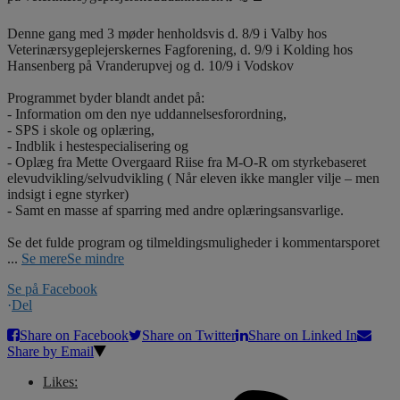
Denne gang med 3 møder henholdsvis d. 8/9 i Valby hos
Veterinærsygeplejerskernes Fagforening, d. 9/9 i Kolding hos
Hansenberg på Vranderupvej og d. 10/9 i Vodskov
Programmet byder blandt andet på:
- Information om den nye uddannelsesforordning,
- SPS i skole og oplæring,
- Indblik i hestespecialisering og
- Oplæg fra Mette Overgaard Riise fra M-O-R om styrkebaseret
elevudvikling/selvudvikling ( Når eleven ikke mangler vilje – men
indsigt i egne styrker)
- Samt en masse af sparring med andre oplæringsansvarlige.
Se det fulde program og tilmeldingsmuligheder i kommentarsporet
...
Se mere
Se mindre
Se på Facebook
·
Del
Share on Facebook
Share on Twitter
Share on Linked In
Share by Email
Likes: