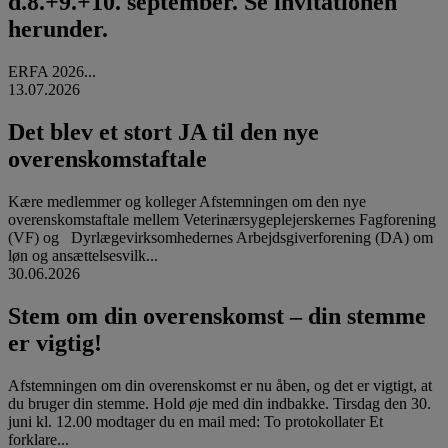
d.8.+9.+10. september. Se invitationen
herunder.
ERFA 2026...
13.07.2026
Det blev et stort JA til den nye
overenskomstaftale
Kære medlemmer og kolleger Afstemningen om den nye
overenskomstaftale mellem Veterinærsygeplejerskernes Fagforening
(VF) og Dyrlægevirksomhedernes Arbejdsgiverforening (DA) om
løn og ansættelsesvilk...
30.06.2026
Stem om din overenskomst – din stemme
er vigtig!
Afstemningen om din overenskomst er nu åben, og det er vigtigt, at
du bruger din stemme. Hold øje med din indbakke. Tirsdag den 30.
juni kl. 12.00 modtager du en mail med: To protokollater Et
forklare...