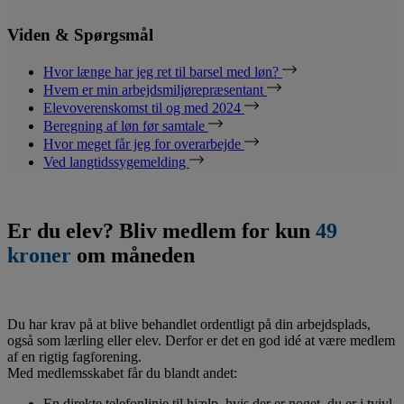
Viden & Spørgsmål
Hvor længe har jeg ret til barsel med løn?
Hvem er min arbejdsmiljørepræsentant
Elevoverenskomst til og med 2024
Beregning af løn før samtale
Hvor meget får jeg for overarbejde
Ved langtidssygemelding
Er du elev? Bliv medlem for kun
49
kroner
om måneden
Du har krav på at blive behandlet ordentligt på din arbejdsplads,
også som lærling eller elev. Derfor er det en god idé at være medlem
af en rigtig fagforening.
Med medlemsskabet får du blandt andet:
En direkte telefonlinje til hjælp, hvis der er noget, du er i tvivl