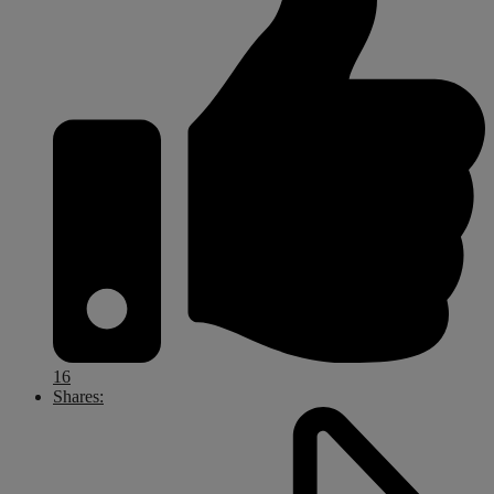
16
Shares: