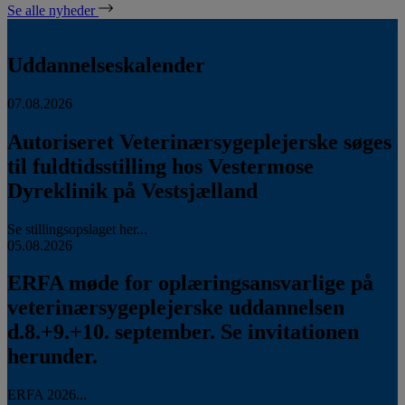
Se alle nyheder
Uddannelseskalender
07.08.2026
Autoriseret Veterinærsygeplejerske søges
til fuldtidsstilling hos Vestermose
Dyreklinik på Vestsjælland
Se stillingsopslaget her...
05.08.2026
ERFA møde for oplæringsansvarlige på
veterinærsygeplejerske uddannelsen
d.8.+9.+10. september. Se invitationen
herunder.
ERFA 2026...